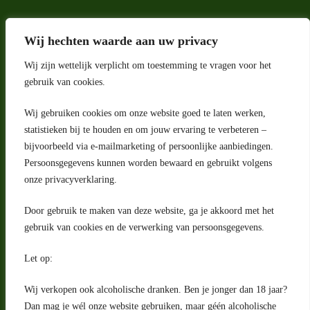
Wij hechten waarde aan uw privacy
Wij zijn wettelijk verplicht om toestemming te vragen voor het
gebruik van cookies.
Wij gebruiken cookies om onze website goed te laten werken,
Adres
statistieken bij te houden en om jouw ervaring te verbeteren –
bijvoorbeeld via e-mailmarketing of persoonlijke aanbiedingen.
Riga 4 E
Persoonsgegevens kunnen worden bewaard en gebruikt volgens
2993 LW Barendrecht
Nederland
onze privacyverklaring.
Contact
Door gebruik te maken van deze website, ga je akkoord met het
klantenservice@portugeseproducten.nl
gebruik van cookies en de verwerking van persoonsgegevens.
Facebook
Informatie
Let op:
Algemene voorwaarden
Privacyverklaring
Wij verkopen ook alcoholische dranken. Ben je jonger dan 18 jaar?
Herroepingsrecht
Dan mag je wél onze website gebruiken, maar géén alcoholische