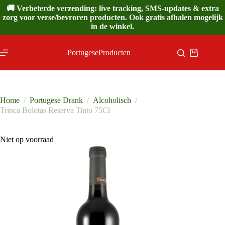
Ga
🚚 Verbeterde verzending: live tracking, SMS-updates & extra
naar
zorg voor verse/bevroren producten. Ook gratis afhalen mogelijk
de
in de winkel.
inhoud
PortugeseProducten
Winkelwa
Home
/
Portugese Drank
/
Alcoholisch
/
Trinca Bolotas Reserva Tinto 75Cl
Niet op voorraad