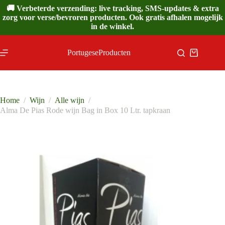
Ga
🚚 Verbeterde verzending: live tracking, SMS-updates & extra
naar
zorg voor verse/bevroren producten. Ook gratis afhalen mogelijk
de
in de winkel.
inhoud
PortugeseProducten
Winkelwa
Home
/
Wijn
/
Alle wijn
/
Alma De Pias Rode wijn Bag in Box 10 Ltr. tapkraan