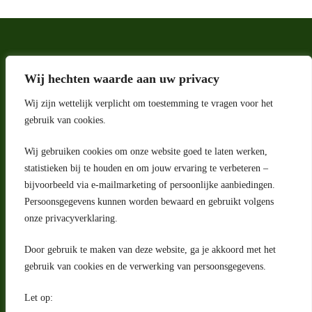
Wij hechten waarde aan uw privacy
Wij zijn wettelijk verplicht om toestemming te vragen voor het
gebruik van cookies.
Wij gebruiken cookies om onze website goed te laten werken,
statistieken bij te houden en om jouw ervaring te verbeteren –
Adres
bijvoorbeeld via e-mailmarketing of persoonlijke aanbiedingen.
Riga 4 E
Persoonsgegevens kunnen worden bewaard en gebruikt volgens
2993 LW Barendrecht
Nederland
onze privacyverklaring.
Contact
Door gebruik te maken van deze website, ga je akkoord met het
klantenservice@portugeseproducten.nl
gebruik van cookies en de verwerking van persoonsgegevens.
Facebook
Informatie
Let op:
Algemene voorwaarden