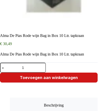
Alma De Pias Rode wijn Bag in Box 10 Ltr. tapkraan
€
30,49
Alma De Pias Rode wijn Bag in Box 10 Ltr. tapkraan
Alma
De
Pias
Rode
Toevoegen aan winkelwagen
wijn
Bag
in
Box
10
Ltr.
Beschrijving
tapkraan
aantal