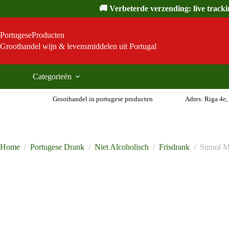
Ga
🚚 Verbeterde verzending: live track
naar
de
inhoud
PortugeseProducten
Groothandel wijn & levensmiddelen uit Portugal
Categorieën
Groothandel in portugese producten
Adres: Riga 4e,
Home
/
Portugese Drank
/
Niet Alcoholisch
/
Frisdrank
/
Sumol M