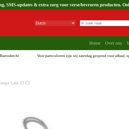
ing, SMS-updates & extra zorg voor verse/bevroren producten. Ook 
Geen
resultaten
Home
Over ons
V
 Barendrecht
Voor particulieren zijn wij zaterdag geopend voor afhaal, 
anga Lata 33 Cl