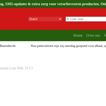
ing, SMS-updates & extra zorg voor verse/bevroren producten. Ook 
Geen
resultaten
Home
Over ons
V
 Barendrecht
Voor particulieren zijn wij zaterdag geopend voor afhaal, 
ranja Lata Blik 33 Cl