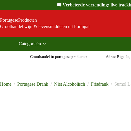
Ga
🚚 Verbeterde verzending: live track
naar
de
inhoud
PortugeseProducten
Groothandel wijn & levensmiddelen uit Portugal
Categorieën
Groothandel in portugese producten
Adres: Riga 4e,
Home
/
Portugese Drank
/
Niet Alcoholisch
/
Frisdrank
/
Sumol La