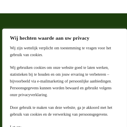
Wij hechten waarde aan uw privacy
Wij zijn wettelijk verplicht om toestemming te vragen voor het
gebruik van cookies.
Wij gebruiken cookies om onze website goed te laten werken,
Adres
statistieken bij te houden en om jouw ervaring te verbeteren –
bijvoorbeeld via e-mailmarketing of persoonlijke aanbiedingen.
Riga 4 E
Persoonsgegevens kunnen worden bewaard en gebruikt volgens
2993 LW Barendrecht
Nederland
onze privacyverklaring.
Contact
Door gebruik te maken van deze website, ga je akkoord met het
klantenservice@portugeseproducten.nl
gebruik van cookies en de verwerking van persoonsgegevens.
Facebook
Informatie