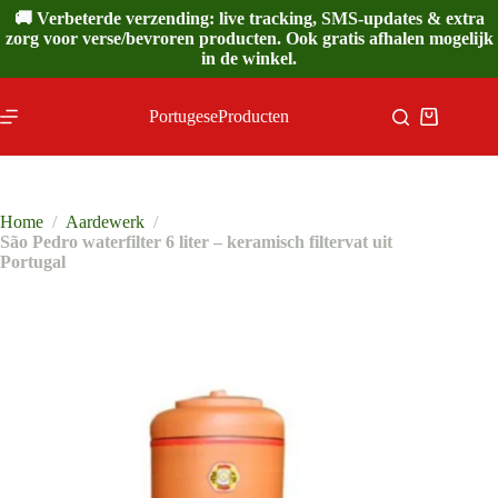
Ga
🚚 Verbeterde verzending: live tracking, SMS-updates & extra
naar
zorg voor verse/bevroren producten. Ook gratis afhalen mogelijk
de
in de winkel.
inhoud
PortugeseProducten
Winkelwa
Home
/
Aardewerk
/
São Pedro waterfilter 6 liter – keramisch filtervat uit
Portugal