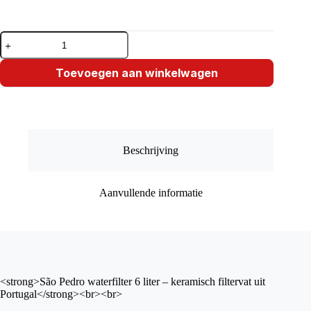
São
Pedro
waterfilter
6
Toevoegen aan winkelwagen
liter
–
keramisch
filtervat
uit
Portugal
Beschrijving
aantal
Aanvullende informatie
<strong>São Pedro waterfilter 6 liter – keramisch filtervat uit
Portugal</strong><br><br>