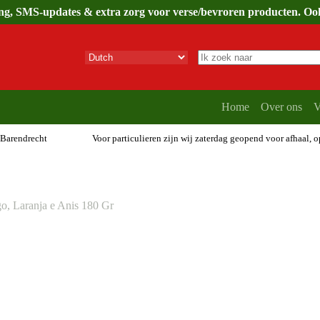
ing, SMS-updates & extra zorg voor verse/bevroren producten. Ook 
Geen
resultaten
Home
Over ons
V
 Barendrecht
Voor particulieren zijn wij zaterdag geopend voor afhaal, 
o, Laranja e Anis 180 Gr