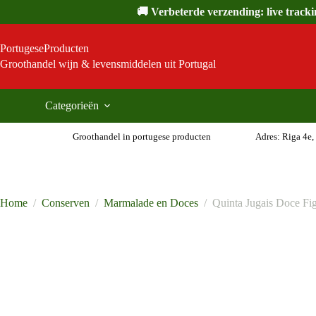
Ga
🚚 Verbeterde verzending: live track
naar
de
inhoud
PortugeseProducten
Groothandel wijn & levensmiddelen uit Portugal
Categorieën
Groothandel in portugese producten
Adres: Riga 4e,
Home
/
Conserven
/
Marmalade en Doces
/
Quinta Jugais Doce Fig