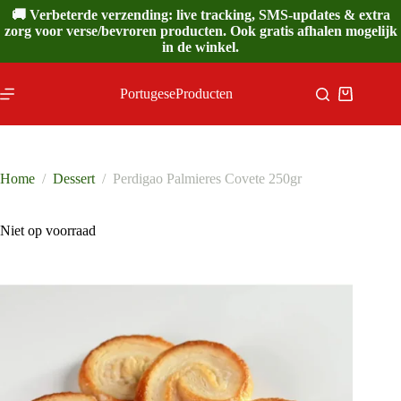
Ga
🚚 Verbeterde verzending: live tracking, SMS-updates & extra
naar
zorg voor verse/bevroren producten. Ook gratis afhalen mogelijk
de
in de winkel.
inhoud
PortugeseProducten
Winkelwa
Home
/
Dessert
/
Perdigao Palmieres Covete 250gr
Niet op voorraad