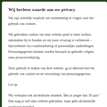
Wij hechten waarde aan uw privacy
Wij zijn wettelijk verplicht om toestemming te vragen voor het
gebruik van cookies.
Wij gebruiken cookies om onze website goed te laten werken,
Adres
statistieken bij te houden en om jouw ervaring te verbeteren –
bijvoorbeeld via e-mailmarketing of persoonlijke aanbiedingen.
Riga 4 E
Persoonsgegevens kunnen worden bewaard en gebruikt volgens
2993 LW Barendrecht
Nederland
onze privacyverklaring.
Contact
Door gebruik te maken van deze website, ga je akkoord met het
klantenservice@portugeseproducten.nl
gebruik van cookies en de verwerking van persoonsgegevens.
Facebook
Informatie
Let op:
Algemene voorwaarden
Privacyverklaring
Wij verkopen ook alcoholische dranken. Ben je jonger dan 18 jaar?
Herroepingsrecht
Dan mag je wél onze website gebruiken, maar géén alcoholische
producten bestellen.