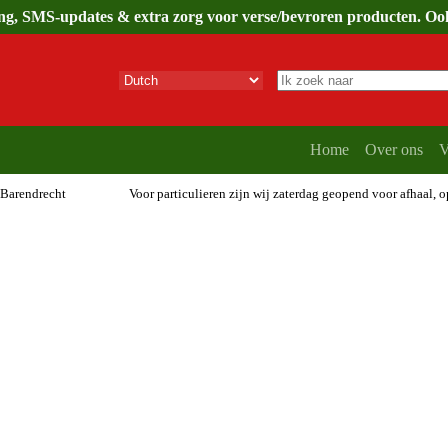
ing, SMS-updates & extra zorg voor verse/bevroren producten. Ook 
Geen
resultaten
Home
Over ons
V
 Barendrecht
Voor particulieren zijn wij zaterdag geopend voor afhaal, 