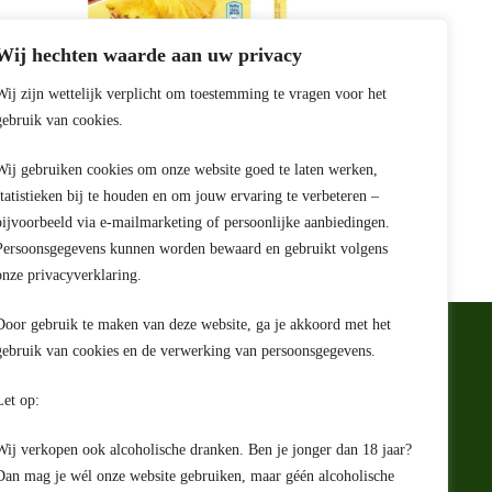
Wij hechten waarde aan uw privacy
Wij zijn wettelijk verplicht om toestemming te vragen voor het
gebruik van cookies.
Royal Gelatina Ananas 114 Gr
EAN:
8700000054394
Wij gebruiken cookies om onze website goed te laten werken,
€
2,29
statistieken bij te houden en om jouw ervaring te verbeteren –
bijvoorbeeld via e-mailmarketing of persoonlijke aanbiedingen.
Persoonsgegevens kunnen worden bewaard en gebruikt volgens
onze privacyverklaring.
Door gebruik te maken van deze website, ga je akkoord met het
gebruik van cookies en de verwerking van persoonsgegevens.
e
Let op:
rwaarden
ing
Wij verkopen ook alcoholische dranken. Ben je jonger dan 18 jaar?
ht
Dan mag je wél onze website gebruiken, maar géén alcoholische