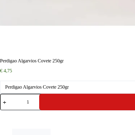
Perdigao Algarvios Covete 250gr
€
4,75
Perdigao Algarvios Covete 250gr
Perdigao
Algarvios
Covete
250gr
aantal