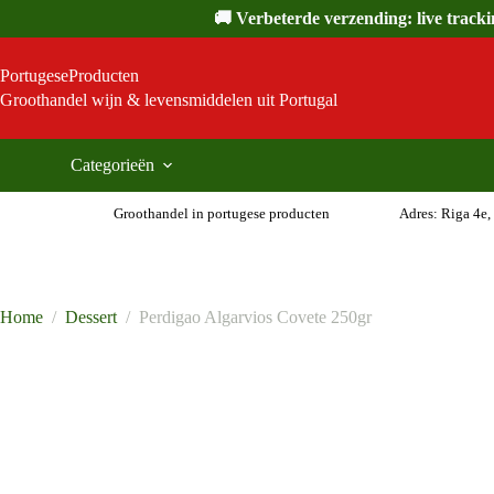
Ga
🚚 Verbeterde verzending: live track
naar
de
inhoud
PortugeseProducten
Groothandel wijn & levensmiddelen uit Portugal
Categorieën
Groothandel in portugese producten
Adres: Riga 4e,
Home
/
Dessert
/
Perdigao Algarvios Covete 250gr