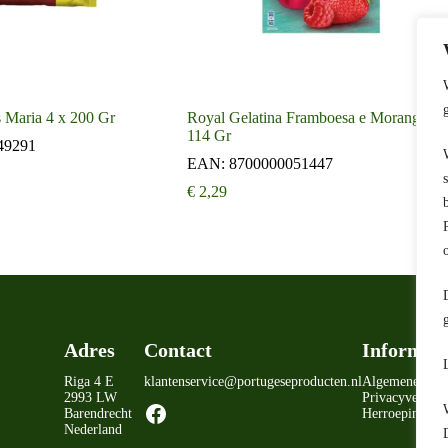
 Maria 4 x 200 Gr
Royal Gelatina Framboesa e Morango
114 Gr
49291
EAN:
8700000051447
€
2,29
Adres
Contact
Informati
Riga 4 E
klantenservice@portugeseproducten.nl
Algemene voo
2993 LW
Privacyverklar
Facebook
Barendrecht
Herroepingsrec
Nederland