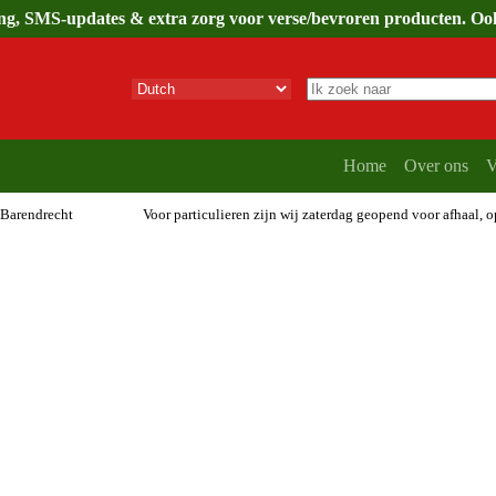
ing, SMS-updates & extra zorg voor verse/bevroren producten. Ook 
Geen
resultaten
Home
Over ons
V
 Barendrecht
Voor particulieren zijn wij zaterdag geopend voor afhaal, 