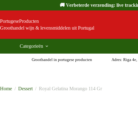
Ga
🚚 Verbeterde verzending: live track
naar
de
inhoud
PortugeseProducten
Groothandel wijn & levensmiddelen uit Portugal
Categorieën
Groothandel in portugese producten
Adres: Riga 4e,
Home
/
Dessert
/
Royal Gelatina Morango 114 Gr