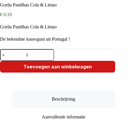
Gorila Pastilhas Cola & Limao
€
0,10
Gorila Pastilhas Cola & Limao
De bekendste kauwgum uit Portugal !
Gorila
Pastilhas
Cola
&
Toevoegen aan winkelwagen
Limao
aantal
Beschrijving
Aanvullende informatie