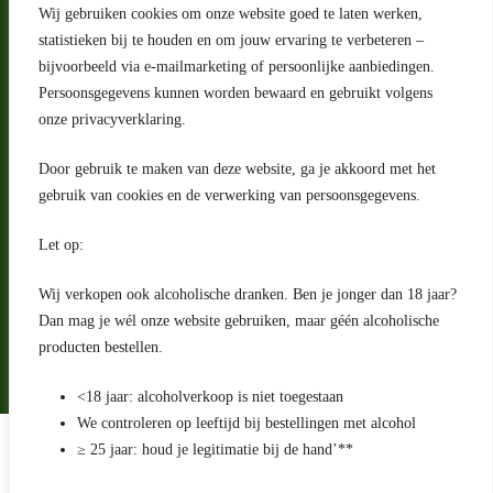
Wij gebruiken cookies om onze website goed te laten werken,
Adres
statistieken bij te houden en om jouw ervaring te verbeteren –
bijvoorbeeld via e-mailmarketing of persoonlijke aanbiedingen.
Riga 4 E
Persoonsgegevens kunnen worden bewaard en gebruikt volgens
2993 LW Barendrecht
Nederland
onze privacyverklaring.
Contact
Door gebruik te maken van deze website, ga je akkoord met het
klantenservice@portugeseproducten.nl
gebruik van cookies en de verwerking van persoonsgegevens.
Facebook
Informatie
Let op:
Algemene voorwaarden
Privacyverklaring
Wij verkopen ook alcoholische dranken. Ben je jonger dan 18 jaar?
Herroepingsrecht
Dan mag je wél onze website gebruiken, maar géén alcoholische
producten bestellen.
Bij bezorging van alcoholhoudende dranken voert de bezorger
een age check uit
<18 jaar: alcoholverkoop is niet toegestaan
We controleren op leeftijd bij bestellingen met alcohol
Algemene voorwaarden
≥ 25 jaar: houd je legitimatie bij de hand’**
Privacyverklaring
Sitemap