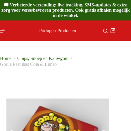
Ga
🚚 Verbeterde verzending: live tracking, SMS-updates & extra
naar
zorg voor verse/bevroren producten. Ook gratis afhalen mogelijk
de
in de winkel.
inhoud
PortugeseProducten
Winkelwa
Home
/
Chips, Snoep en Kauwgom
/
Gorila Pastilhas Cola & Limao