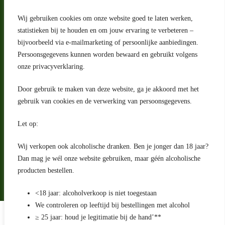
Wij gebruiken cookies om onze website goed te laten werken,
statistieken bij te houden en om jouw ervaring te verbeteren –
Adres
bijvoorbeeld via e-mailmarketing of persoonlijke aanbiedingen.
Riga 4 E
Persoonsgegevens kunnen worden bewaard en gebruikt volgens
2993 LW Barendrecht
Nederland
onze privacyverklaring.
Contact
Door gebruik te maken van deze website, ga je akkoord met het
klantenservice@portugeseproducten.nl
gebruik van cookies en de verwerking van persoonsgegevens.
Facebook
Informatie
Let op:
Algemene voorwaarden
Privacyverklaring
Wij verkopen ook alcoholische dranken. Ben je jonger dan 18 jaar?
Herroepingsrecht
Dan mag je wél onze website gebruiken, maar géén alcoholische
producten bestellen.
Bij bezorging van alcoholhoudende dranken voert de bezorger
een age check uit
<18 jaar: alcoholverkoop is niet toegestaan
We controleren op leeftijd bij bestellingen met alcohol
Algemene voorwaarden
≥ 25 jaar: houd je legitimatie bij de hand’**
Privacyverklaring