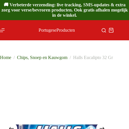
Ga
🚚 Verbeterde verzending: live tracking, SMS-updates & extra
naar
zorg voor verse/bevroren producten. Ook gratis afhalen mogelijk
de
in de winkel.
inhoud
PortugeseProducten
Winkelwa
Home
/
Chips, Snoep en Kauwgom
/
Halls Eucalipto 32 Gr