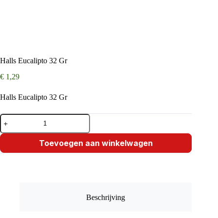
Halls Eucalipto 32 Gr
€
1,29
Halls Eucalipto 32 Gr
Halls
Eucalipto
32
Gr
Toevoegen aan winkelwagen
aantal
Beschrijving