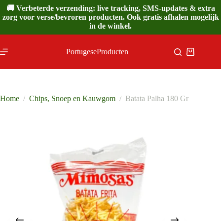
Ga
🚚 Verbeterde verzending: live tracking, SMS-updates & extra
naar
zorg voor verse/bevroren producten. Ook gratis afhalen mogelijk
de
in de winkel.
inhoud
PortugeseProducten
Winkelwa
Home
/
Chips, Snoep en Kauwgom
/
Batata Palha 180 Gr