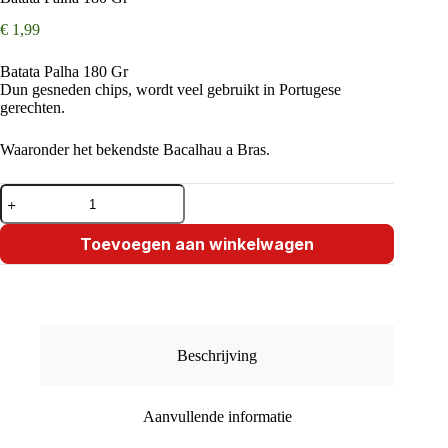
€
1,99
Batata Palha 180 Gr
Dun gesneden chips, wordt veel gebruikt in Portugese
gerechten.
Waaronder het bekendste Bacalhau a Bras.
Batata
Palha
180
Gr
Toevoegen aan winkelwagen
aantal
Beschrijving
Aanvullende informatie