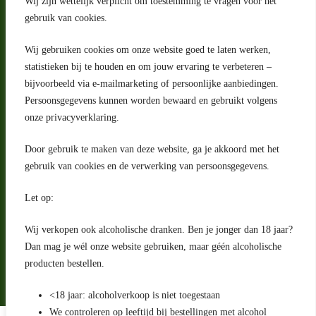
Wij zijn wettelijk verplicht om toestemming te vragen voor het
gebruik van cookies.
Wij gebruiken cookies om onze website goed te laten werken,
statistieken bij te houden en om jouw ervaring te verbeteren –
Adres
bijvoorbeeld via e-mailmarketing of persoonlijke aanbiedingen.
Riga 4 E
Persoonsgegevens kunnen worden bewaard en gebruikt volgens
2993 LW Barendrecht
Nederland
onze privacyverklaring.
Contact
Door gebruik te maken van deze website, ga je akkoord met het
klantenservice@portugeseproducten.nl
gebruik van cookies en de verwerking van persoonsgegevens.
Facebook
Informatie
Let op:
Algemene voorwaarden
Privacyverklaring
Wij verkopen ook alcoholische dranken. Ben je jonger dan 18 jaar?
Herroepingsrecht
Dan mag je wél onze website gebruiken, maar géén alcoholische
producten bestellen.
Bij bezorging van alcoholhoudende dranken voert de bezorger
een age check uit
<18 jaar: alcoholverkoop is niet toegestaan
We controleren op leeftijd bij bestellingen met alcohol