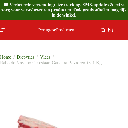
Ga
🚚 Verbeterde verzending: live tracking, SMS-updates & extra
naar
zorg voor verse/bevroren producten. Ook gratis afhalen mogelijk
de
in de winkel.
inhoud
PortugeseProducten
Winkelwa
Home
/
Diepvries
/
Vlees
/
Rabo de Novilho Ossestaart Gandara Bevroren +/- 1 Kg