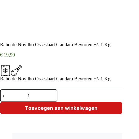
Rabo de Novilho Ossestaart Gandara Bevroren +/- 1 Kg
€
19,99
Rabo de Novilho Ossestaart Gandara Bevroren +/- 1 Kg
Rabo
de
Novilho
Ossestaart
Toevoegen aan winkelwagen
Gandara
Bevroren
+/-
1
Kg