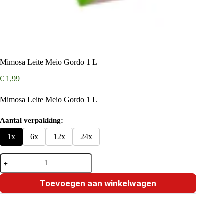
Mimosa Leite Meio Gordo 1 L
€
1,99
Mimosa Leite Meio Gordo 1 L
Aantal verpakking:
1x
6x
12x
24x
Mimosa
Leite
Meio
Gordo
Toevoegen aan winkelwagen
1
L
aantal