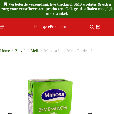
Ga
🚚 Verbeterde verzending: live tracking, SMS-updates & extra
naar
zorg voor verse/bevroren producten. Ook gratis afhalen mogelijk
de
in de winkel.
inhoud
PortugeseProducten
Winkelwa
Home
/
Zuivel
/
Melk
/
Mimosa Leite Meio Gordo 1 L