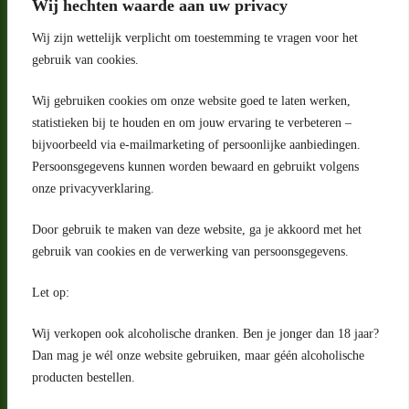
Wij hechten waarde aan uw privacy
Wij zijn wettelijk verplicht om toestemming te vragen voor het
gebruik van cookies.
Wij gebruiken cookies om onze website goed te laten werken,
statistieken bij te houden en om jouw ervaring te verbeteren –
Adres
bijvoorbeeld via e-mailmarketing of persoonlijke aanbiedingen.
Riga 4 E
Persoonsgegevens kunnen worden bewaard en gebruikt volgens
2993 LW Barendrecht
Nederland
onze privacyverklaring.
Contact
Door gebruik te maken van deze website, ga je akkoord met het
klantenservice@portugeseproducten.nl
gebruik van cookies en de verwerking van persoonsgegevens.
Facebook
Informatie
Let op:
Algemene voorwaarden
Privacyverklaring
Wij verkopen ook alcoholische dranken. Ben je jonger dan 18 jaar?
Herroepingsrecht
Dan mag je wél onze website gebruiken, maar géén alcoholische
producten bestellen.
Bij bezorging van alcoholhoudende dranken voert de bezorger
een age check uit