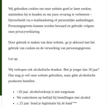
Wij gebruiken cookies om onze website goed te laten werken,
statistieken bij te houden en om jouw ervaring te verbeteren –
Adres
bijvoorbeeld via e-mailmarketing of persoonlijke aanbiedingen.
Riga 4 E
Persoonsgegevens kunnen worden bewaard en gebruikt volgens
2993 LW Barendrecht
Nederland
onze privacyverklaring.
Contact
Door gebruik te maken van deze website, ga je akkoord met het
klantenservice@portugeseproducten.nl
gebruik van cookies en de verwerking van persoonsgegevens.
Facebook
Informatie
Let op:
Algemene voorwaarden
Privacyverklaring
Wij verkopen ook alcoholische dranken. Ben je jonger dan 18 jaar?
Herroepingsrecht
Dan mag je wél onze website gebruiken, maar géén alcoholische
producten bestellen.
Bij bezorging van alcoholhoudende dranken voert de bezorger
een age check uit
<18 jaar: alcoholverkoop is niet toegestaan
We controleren op leeftijd bij bestellingen met alcohol
Algemene voorwaarden
≥ 25 jaar: houd je legitimatie bij de hand’**
Privacyverklaring