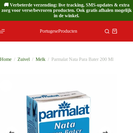
Ga
🚚 Verbeterde verzending: live tracking, SMS-updates & extra
naar
zorg voor verse/bevroren producten. Ook gratis afhalen mogelijk
de
in de winkel.
inhoud
PortugeseProducten
Winkelwa
Home
/
Zuivel
/
Melk
/
Parmalat Nata Para Bater 200 Ml