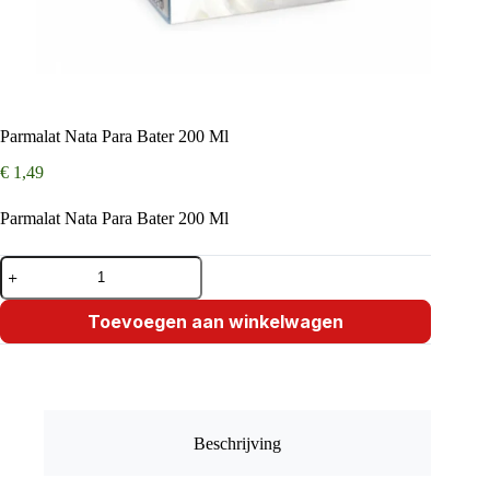
Parmalat Nata Para Bater 200 Ml
€
1,49
Parmalat Nata Para Bater 200 Ml
Parmalat
Nata
Para
Bater
Toevoegen aan winkelwagen
200
Ml
aantal
Beschrijving