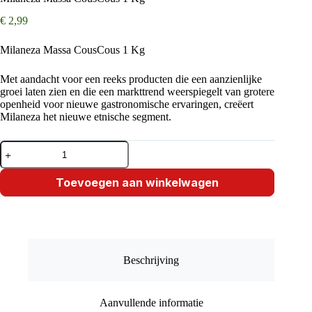
€
2,99
Milaneza Massa CousCous 1 Kg
Met aandacht voor een reeks producten die een aanzienlijke
groei laten zien en die een markttrend weerspiegelt van grotere
openheid voor nieuwe gastronomische ervaringen, creëert
Milaneza het nieuwe etnische segment.
Milaneza
Massa
CousCous
1
Toevoegen aan winkelwagen
Kg
aantal
Beschrijving
Aanvullende informatie