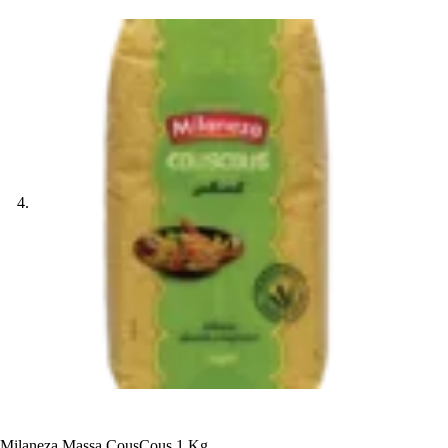
Milaneza Massa CousCous 1 Kg