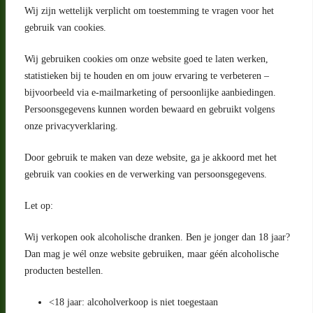
Wij zijn wettelijk verplicht om toestemming te vragen voor het
gebruik van cookies.
Wij gebruiken cookies om onze website goed te laten werken,
statistieken bij te houden en om jouw ervaring te verbeteren –
Adres
bijvoorbeeld via e-mailmarketing of persoonlijke aanbiedingen.
Riga 4 E
Persoonsgegevens kunnen worden bewaard en gebruikt volgens
2993 LW Barendrecht
Nederland
onze privacyverklaring.
Contact
Door gebruik te maken van deze website, ga je akkoord met het
klantenservice@portugeseproducten.nl
gebruik van cookies en de verwerking van persoonsgegevens.
Facebook
Informatie
Let op:
Algemene voorwaarden
Privacyverklaring
Wij verkopen ook alcoholische dranken. Ben je jonger dan 18 jaar?
Herroepingsrecht
Dan mag je wél onze website gebruiken, maar géén alcoholische
producten bestellen.
Bij bezorging van alcoholhoudende dranken voert de bezorger
een age check uit
<18 jaar: alcoholverkoop is niet toegestaan