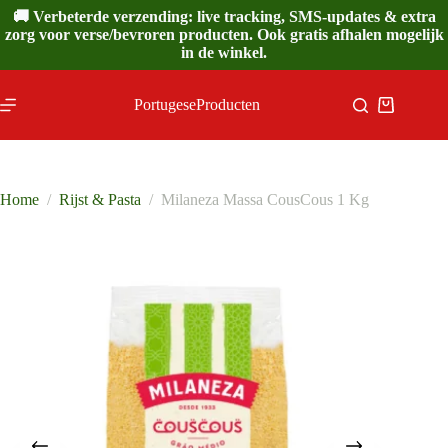
Ga
🚚 Verbeterde verzending: live tracking, SMS-updates & extra
naar
zorg voor verse/bevroren producten. Ook gratis afhalen mogelijk
de
in de winkel.
inhoud
PortugeseProducten
Winkelwa
Home
/
Rijst & Pasta
/
Milaneza Massa CousCous 1 Kg