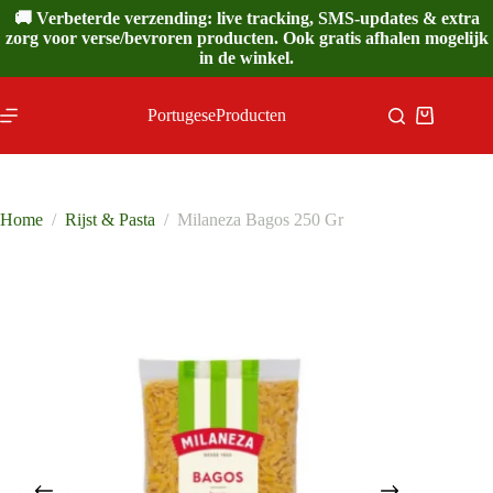
Ga
🚚 Verbeterde verzending: live tracking, SMS-updates & extra
naar
zorg voor verse/bevroren producten. Ook gratis afhalen mogelijk
de
in de winkel.
inhoud
PortugeseProducten
Winkelwa
Home
/
Rijst & Pasta
/
Milaneza Bagos 250 Gr