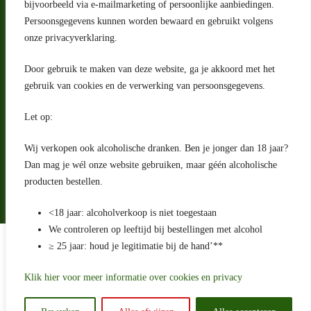
bijvoorbeeld via e-mailmarketing of persoonlijke aanbiedingen.
Riga 4 E
Persoonsgegevens kunnen worden bewaard en gebruikt volgens
2993 LW Barendrecht
Nederland
onze privacyverklaring.
Contact
Door gebruik te maken van deze website, ga je akkoord met het
klantenservice@portugeseproducten.nl
gebruik van cookies en de verwerking van persoonsgegevens.
Facebook
Informatie
Let op:
Algemene voorwaarden
Privacyverklaring
Wij verkopen ook alcoholische dranken. Ben je jonger dan 18 jaar?
Herroepingsrecht
Dan mag je wél onze website gebruiken, maar géén alcoholische
producten bestellen.
Bij bezorging van alcoholhoudende dranken voert de bezorger
een age check uit
<18 jaar: alcoholverkoop is niet toegestaan
We controleren op leeftijd bij bestellingen met alcohol
Algemene voorwaarden
≥ 25 jaar: houd je legitimatie bij de hand’**
Privacyverklaring
Sitemap
Betaling en levering
Klik hier voor meer informatie over cookies en privacy
Ontwikkeld door
Best4u Media