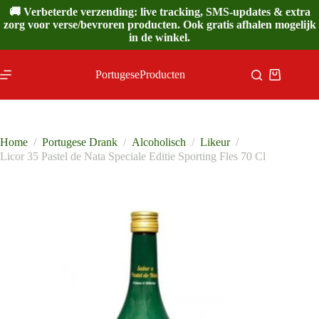
Ga
🚚 Verbeterde verzending: live tracking, SMS-updates & extra
naar
zorg voor verse/bevroren producten. Ook gratis afhalen mogelijk
de
in de winkel.
inhoud
PortugeseProducten
Winkelwa
Home
/
Portugese Drank
/
Alcoholisch
/
Likeur
/
Licor 35 Pastel de Nata Speciale Editie Sporting Fles 70 Cl