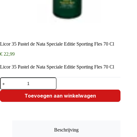
Licor 35 Pastel de Nata Speciale Editie Sporting Fles 70 Cl
€
22,99
Licor 35 Pastel de Nata Speciale Editie Sporting Fles 70 Cl
Licor
35
Pastel
de
Toevoegen aan winkelwagen
Nata
Speciale
Editie
Sporting
Fles
70
Beschrijving
Cl
aantal