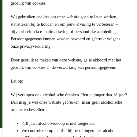
gebruik van cookies.
Wij gebruiken cookies om onze website goed te laten werken,
statistieken bij te houden en om jouw ervaring te verbeteren –
Adres
bijvoorbeeld via e-mailmarketing of persoonlijke aanbiedingen.
Riga 4 E
Persoonsgegevens kunnen worden bewaard en gebruikt volgens
2993 LW Barendrecht
Nederland
onze privacyverklaring.
Contact
Door gebruik te maken van deze website, ga je akkoord met het
klantenservice@portugeseproducten.nl
gebruik van cookies en de verwerking van persoonsgegevens.
Facebook
Informatie
Let op:
Algemene voorwaarden
Privacyverklaring
Wij verkopen ook alcoholische dranken. Ben je jonger dan 18 jaar?
Herroepingsrecht
Dan mag je wél onze website gebruiken, maar géén alcoholische
producten bestellen.
Bij bezorging van alcoholhoudende dranken voert de bezorger
een age check uit
<18 jaar: alcoholverkoop is niet toegestaan
We controleren op leeftijd bij bestellingen met alcohol