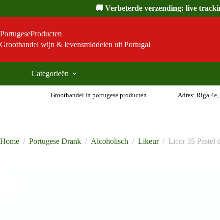
Ga
🚚 Verbeterde verzending: live track
naar
de
inhoud
PortugeseProducten
Groothandel wijn & levensmiddelen uit Portugal
Categorieën
Groothandel in portugese producten
Adres: Riga 4e,
Home
/
Portugese Drank
/
Alcoholisch
/
Likeur
/
Licor 35 Pastel 