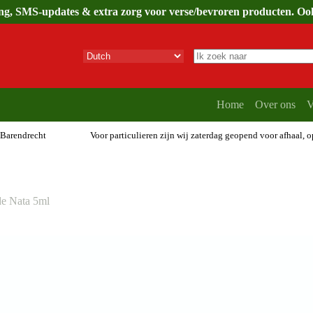
ing, SMS-updates & extra zorg voor verse/bevroren producten. Ook 
Geen
resultaten
Home
Over ons
V
 Barendrecht
Voor particulieren zijn wij zaterdag geopend voor afhaal, 
de Nata 5ml