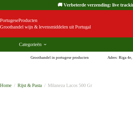
Ga
🚚 Verbeterde verzending: live track
naar
de
inhoud
PortugeseProducten
Groothandel wijn & levensmiddelen uit Portugal
Categorieën
Groothandel in portugese producten
Adres: Riga 4e,
Home
/
Rijst & Pasta
/
Milaneza Lacos 500 Gr