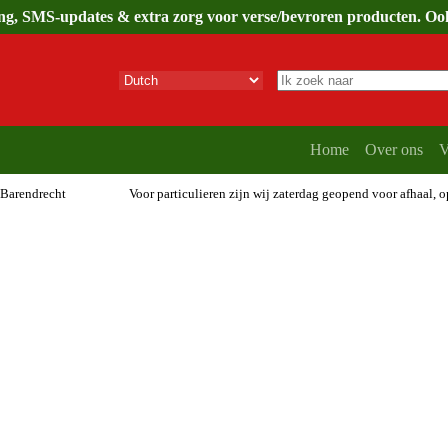
ing, SMS-updates & extra zorg voor verse/bevroren producten. Ook 
Geen
resultaten
Home
Over ons
V
 Barendrecht
Voor particulieren zijn wij zaterdag geopend voor afhaal, 