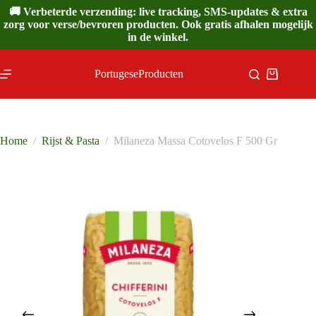
Ga
🚚 Verbeterde verzending: live tracking, SMS-updates & extra
naar
zorg voor verse/bevroren producten. Ook gratis afhalen mogelijk
de
in de winkel.
inhoud
PortugeseProducten
Winkelwa
Home
/
Rijst & Pasta
/
Milaneza Massa Cotovelos F 500 Gr