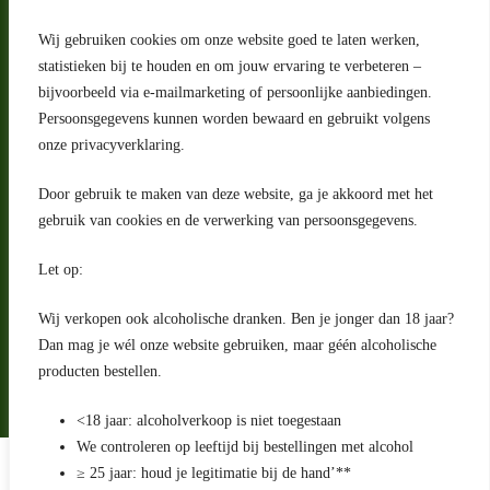
Wij gebruiken cookies om onze website goed te laten werken,
statistieken bij te houden en om jouw ervaring te verbeteren –
Adres
bijvoorbeeld via e-mailmarketing of persoonlijke aanbiedingen.
Riga 4 E
Persoonsgegevens kunnen worden bewaard en gebruikt volgens
2993 LW Barendrecht
Nederland
onze privacyverklaring.
Contact
Door gebruik te maken van deze website, ga je akkoord met het
klantenservice@portugeseproducten.nl
gebruik van cookies en de verwerking van persoonsgegevens.
Facebook
Informatie
Let op:
Algemene voorwaarden
Privacyverklaring
Wij verkopen ook alcoholische dranken. Ben je jonger dan 18 jaar?
Herroepingsrecht
Dan mag je wél onze website gebruiken, maar géén alcoholische
producten bestellen.
Bij bezorging van alcoholhoudende dranken voert de bezorger
een age check uit
<18 jaar: alcoholverkoop is niet toegestaan
We controleren op leeftijd bij bestellingen met alcohol
Algemene voorwaarden
≥ 25 jaar: houd je legitimatie bij de hand’**
Privacyverklaring