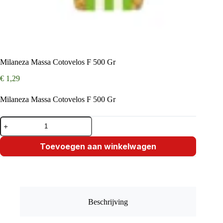
Milaneza Massa Cotovelos F 500 Gr
€
1,29
Milaneza Massa Cotovelos F 500 Gr
Milaneza
Massa
Cotovelos
F
Toevoegen aan winkelwagen
500
Gr
aantal
Beschrijving