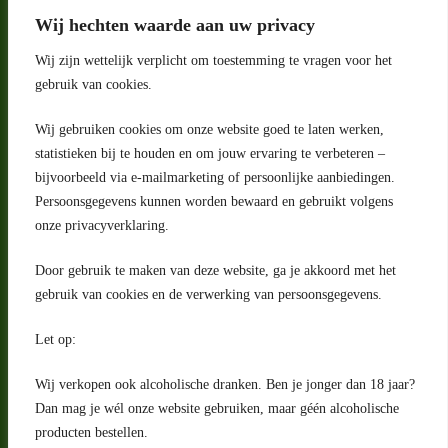
Wij hechten waarde aan uw privacy
Wij zijn wettelijk verplicht om toestemming te vragen voor het
gebruik van cookies.
Wij gebruiken cookies om onze website goed te laten werken,
statistieken bij te houden en om jouw ervaring te verbeteren –
Adres
bijvoorbeeld via e-mailmarketing of persoonlijke aanbiedingen.
Riga 4 E
Persoonsgegevens kunnen worden bewaard en gebruikt volgens
2993 LW Barendrecht
Nederland
onze privacyverklaring.
Contact
Door gebruik te maken van deze website, ga je akkoord met het
klantenservice@portugeseproducten.nl
gebruik van cookies en de verwerking van persoonsgegevens.
Facebook
Informatie
Let op:
Algemene voorwaarden
Privacyverklaring
Wij verkopen ook alcoholische dranken. Ben je jonger dan 18 jaar?
Herroepingsrecht
Dan mag je wél onze website gebruiken, maar géén alcoholische
producten bestellen.
Bij bezorging van alcoholhoudende dranken voert de bezorger