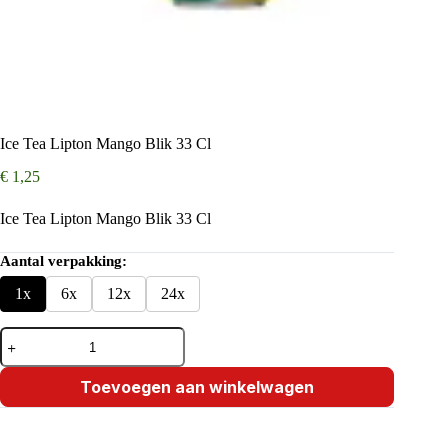
Ice Tea Lipton Mango Blik 33 Cl
€
1,25
Ice Tea Lipton Mango Blik 33 Cl
Aantal verpakking:
1x
6x
12x
24x
Ice
Tea
Lipton
Mango
Toevoegen aan winkelwagen
Blik
33
Cl