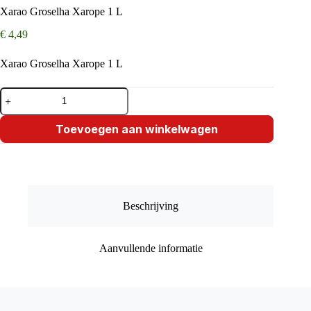
Xarao Groselha Xarope 1 L
€
4,49
Xarao Groselha Xarope 1 L
Xarao
Groselha
Xarope
1
Toevoegen aan winkelwagen
L
aantal
Beschrijving
Aanvullende informatie