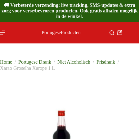
Ga
🚚 Verbeterde verzending: live tracking, SMS-updates & extra
naar
zorg voor verse/bevroren producten. Ook gratis afhalen mogelijk
de
in de winkel.
inhoud
PortugeseProducten
Winkelwa
Home
/
Portugese Drank
/
Niet Alcoholisch
/
Frisdrank
/
Xarao Groselha Xarope 1 L