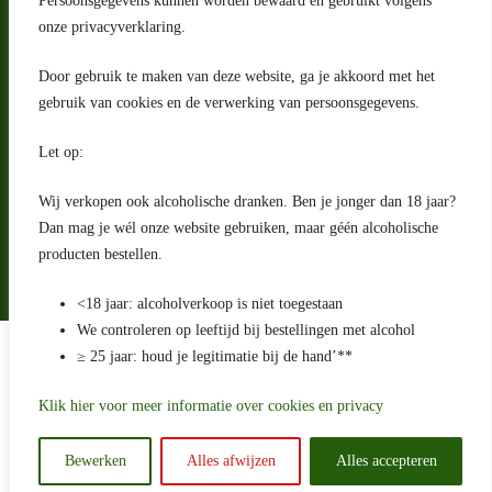
Persoonsgegevens kunnen worden bewaard en gebruikt volgens
2993 LW Barendrecht
Nederland
onze privacyverklaring.
Contact
Door gebruik te maken van deze website, ga je akkoord met het
klantenservice@portugeseproducten.nl
gebruik van cookies en de verwerking van persoonsgegevens.
Facebook
Informatie
Let op:
Algemene voorwaarden
Privacyverklaring
Wij verkopen ook alcoholische dranken. Ben je jonger dan 18 jaar?
Herroepingsrecht
Dan mag je wél onze website gebruiken, maar géén alcoholische
producten bestellen.
Bij bezorging van alcoholhoudende dranken voert de bezorger
een age check uit
<18 jaar: alcoholverkoop is niet toegestaan
We controleren op leeftijd bij bestellingen met alcohol
Algemene voorwaarden
≥ 25 jaar: houd je legitimatie bij de hand’**
Privacyverklaring
Sitemap
Betaling en levering
Klik hier voor meer informatie over cookies en privacy
Ontwikkeld door
Best4u Media
Bewerken
Alles afwijzen
Alles accepteren