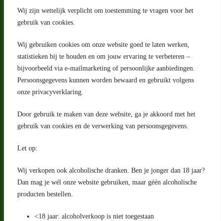
Wij zijn wettelijk verplicht om toestemming te vragen voor het
gebruik van cookies.
Wij gebruiken cookies om onze website goed te laten werken,
statistieken bij te houden en om jouw ervaring te verbeteren –
Adres
bijvoorbeeld via e-mailmarketing of persoonlijke aanbiedingen.
Riga 4 E
Persoonsgegevens kunnen worden bewaard en gebruikt volgens
2993 LW Barendrecht
Nederland
onze privacyverklaring.
Contact
Door gebruik te maken van deze website, ga je akkoord met het
klantenservice@portugeseproducten.nl
gebruik van cookies en de verwerking van persoonsgegevens.
Facebook
Informatie
Let op:
Algemene voorwaarden
Privacyverklaring
Wij verkopen ook alcoholische dranken. Ben je jonger dan 18 jaar?
Herroepingsrecht
Dan mag je wél onze website gebruiken, maar géén alcoholische
producten bestellen.
Bij bezorging van alcoholhoudende dranken voert de bezorger
een age check uit
<18 jaar: alcoholverkoop is niet toegestaan