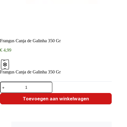
Frangus Canja de Galinha 350 Gr
€
4,99
Frangus Canja de Galinha 350 Gr
Frangus
Canja
de
Galinha
Toevoegen aan winkelwagen
350
Gr
aantal