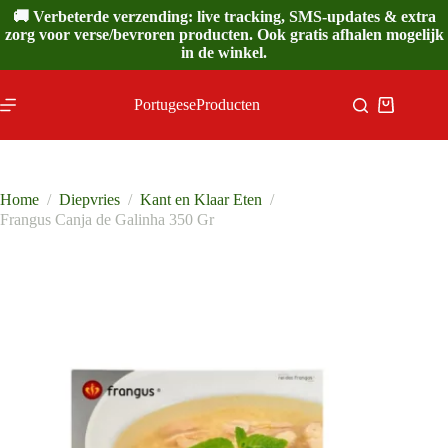
Ga
🚚 Verbeterde verzending: live tracking, SMS-updates & extra
naar
zorg voor verse/bevroren producten. Ook gratis afhalen mogelijk
de
in de winkel.
inhoud
PortugeseProducten
Winkelwa
Home
/
Diepvries
/
Kant en Klaar Eten
/
Frangus Canja de Galinha 350 Gr