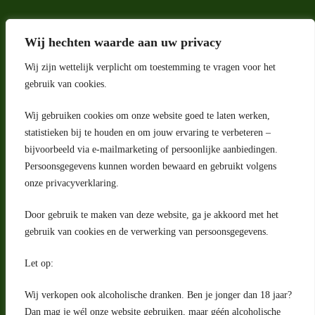
Wij hechten waarde aan uw privacy
Wij zijn wettelijk verplicht om toestemming te vragen voor het
gebruik van cookies.
Wij gebruiken cookies om onze website goed te laten werken,
Adres
statistieken bij te houden en om jouw ervaring te verbeteren –
bijvoorbeeld via e-mailmarketing of persoonlijke aanbiedingen.
Riga 4 E
Persoonsgegevens kunnen worden bewaard en gebruikt volgens
2993 LW Barendrecht
Nederland
onze privacyverklaring.
Contact
Door gebruik te maken van deze website, ga je akkoord met het
klantenservice@portugeseproducten.nl
gebruik van cookies en de verwerking van persoonsgegevens.
Facebook
Informatie
Let op:
Algemene voorwaarden
Privacyverklaring
Wij verkopen ook alcoholische dranken. Ben je jonger dan 18 jaar?
Herroepingsrecht
Dan mag je wél onze website gebruiken, maar géén alcoholische