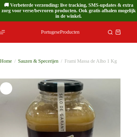
Ga
🚚 Verbeterde verzending: live tracking, SMS-updates & extra
naar
zorg voor verse/bevroren producten. Ook gratis afhalen mogelijk
de
in de winkel.
inhoud
PortugeseProducten
Winkelwa
Home
/
Sauzen & Specerijen
/
Frami Massa de Alho 1 Kg