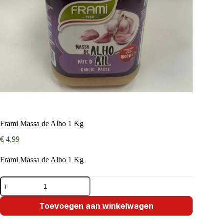
Frami Massa de Alho 1 Kg
€
4,99
Frami Massa de Alho 1 Kg
Frami
Massa
de
Alho
Toevoegen aan winkelwagen
1