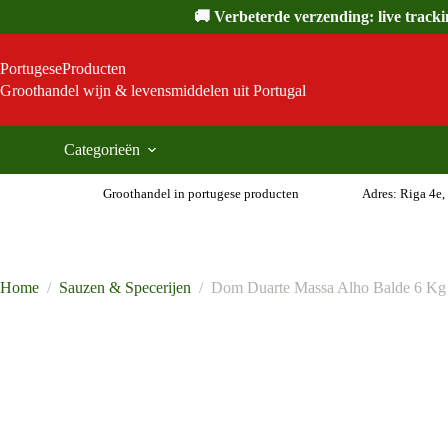
Ga
🚚 Verbeterde verzending: live track
naar
de
inhoud
PortugeseProducten
Groothandel wijn & levensmiddelen uit Portugal
Categorieën
Groothandel in portugese producten
Adres: Riga 4e,
Home
/
Sauzen & Specerijen
/
Dom Duarte Massa Alho Balde 6 Kg