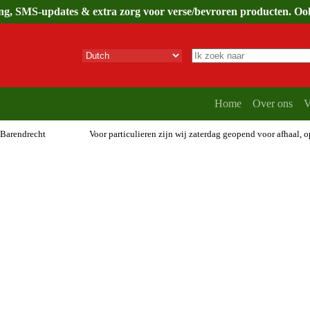
ing, SMS-updates & extra zorg voor verse/bevroren producten. Ook 
Geen
resultaten
Home
Over ons
V
 Barendrecht
Voor particulieren zijn wij zaterdag geopend voor afhaal, 