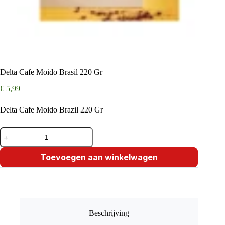
Delta Cafe Moido Brasil 220 Gr
€
5,99
Delta Cafe Moido Brazil 220 Gr
Delta
Cafe
Moido
Brasil
Toevoegen aan winkelwagen
220
Gr
aantal
Beschrijving