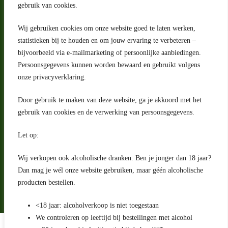
gebruik van cookies.
Wij gebruiken cookies om onze website goed te laten werken,
statistieken bij te houden en om jouw ervaring te verbeteren –
Adres
bijvoorbeeld via e-mailmarketing of persoonlijke aanbiedingen.
Riga 4 E
Persoonsgegevens kunnen worden bewaard en gebruikt volgens
2993 LW Barendrecht
Nederland
onze privacyverklaring.
Contact
Door gebruik te maken van deze website, ga je akkoord met het
klantenservice@portugeseproducten.nl
gebruik van cookies en de verwerking van persoonsgegevens.
Facebook
Informatie
Let op:
Algemene voorwaarden
Privacyverklaring
Wij verkopen ook alcoholische dranken. Ben je jonger dan 18 jaar?
Herroepingsrecht
Dan mag je wél onze website gebruiken, maar géén alcoholische
producten bestellen.
Bij bezorging van alcoholhoudende dranken voert de bezorger
een age check uit
<18 jaar: alcoholverkoop is niet toegestaan
We controleren op leeftijd bij bestellingen met alcohol