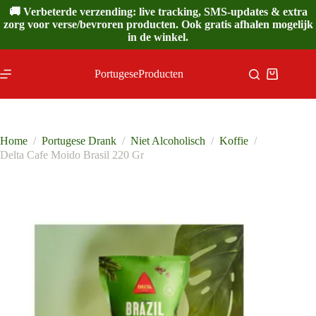
Ga
🚚 Verbeterde verzending: live tracking, SMS-updates & extra
naar
zorg voor verse/bevroren producten. Ook gratis afhalen mogelijk
de
in de winkel.
inhoud
PortugeseProducten
Winkelwa
Home
/
Portugese Drank
/
Niet Alcoholisch
/
Koffie
/
Delta Cafe Moido Brasil 220 Gr