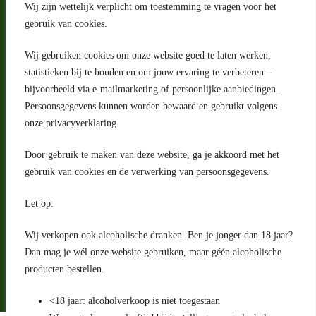
Wij zijn wettelijk verplicht om toestemming te vragen voor het
gebruik van cookies.
Wij gebruiken cookies om onze website goed te laten werken,
statistieken bij te houden en om jouw ervaring te verbeteren –
Adres
bijvoorbeeld via e-mailmarketing of persoonlijke aanbiedingen.
Riga 4 E
Persoonsgegevens kunnen worden bewaard en gebruikt volgens
2993 LW Barendrecht
Nederland
onze privacyverklaring.
Contact
Door gebruik te maken van deze website, ga je akkoord met het
klantenservice@portugeseproducten.nl
gebruik van cookies en de verwerking van persoonsgegevens.
Facebook
Informatie
Let op:
Algemene voorwaarden
Privacyverklaring
Wij verkopen ook alcoholische dranken. Ben je jonger dan 18 jaar?
Herroepingsrecht
Dan mag je wél onze website gebruiken, maar géén alcoholische
producten bestellen.
Bij bezorging van alcoholhoudende dranken voert de bezorger
een age check uit
<18 jaar: alcoholverkoop is niet toegestaan