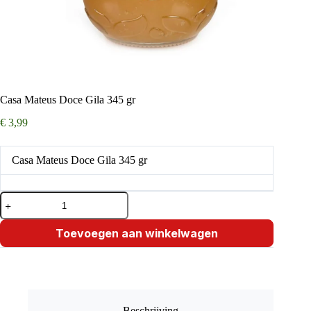
Casa Mateus Doce Gila 345 gr
€
3,99
Casa Mateus Doce Gila 345 gr
Casa
Mateus
Doce
Gila
Toevoegen aan winkelwagen
345
gr
aantal
Beschrijving