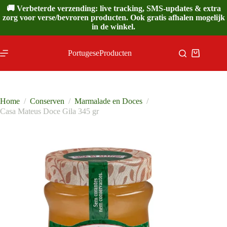
Ga
🚚 Verbeterde verzending: live tracking, SMS-updates & extra
naar
zorg voor verse/bevroren producten. Ook gratis afhalen mogelijk
de
in de winkel.
inhoud
PortugeseProducten
Winkelwa
Home
/
Conserven
/
Marmalade en Doces
/
Casa Mateus Doce Gila 345 gr