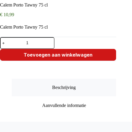
Calem Porto Tawny 75 cl
€
10,99
Calem Porto Tawny 75 cl
Calem
Porto
Tawny
75
Toevoegen aan winkelwagen
cl
aantal
Beschrijving
Aanvullende informatie