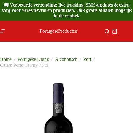
Ga
🚚 Verbeterde verzending: live tracking, SMS-updates & extra
naar
zorg voor verse/bevroren producten. Ook gratis afhalen mogelijk
de
in de winkel.
inhoud
PortugeseProducten
Winkelwa
Home
/
Portugese Drank
/
Alcoholisch
/
Port
/
Calem Porto Tawny 75 cl