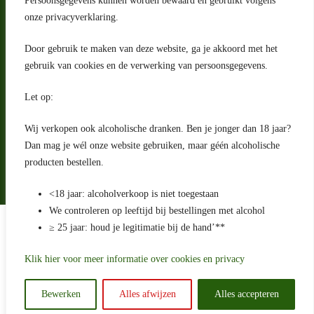
Persoonsgegevens kunnen worden bewaard en gebruikt volgens
2993 LW Barendrecht
Nederland
onze privacyverklaring.
Contact
Door gebruik te maken van deze website, ga je akkoord met het
klantenservice@portugeseproducten.nl
gebruik van cookies en de verwerking van persoonsgegevens.
Facebook
Informatie
Let op:
Algemene voorwaarden
Privacyverklaring
Wij verkopen ook alcoholische dranken. Ben je jonger dan 18 jaar?
Herroepingsrecht
Dan mag je wél onze website gebruiken, maar géén alcoholische
producten bestellen.
Bij bezorging van alcoholhoudende dranken voert de bezorger
een age check uit
<18 jaar: alcoholverkoop is niet toegestaan
We controleren op leeftijd bij bestellingen met alcohol
Algemene voorwaarden
≥ 25 jaar: houd je legitimatie bij de hand’**
Privacyverklaring
Sitemap
Betaling en levering
Klik hier voor meer informatie over cookies en privacy
Ontwikkeld door
Best4u Media
Bewerken
Alles afwijzen
Alles accepteren