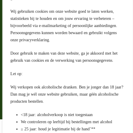
Wij gebruiken cookies om onze website goed te laten werken,
Adres
statistieken bij te houden en om jouw ervaring te verbeteren –
bijvoorbeeld via e-mailmarketing of persoonlijke aanbiedingen.
Riga 4 E
Persoonsgegevens kunnen worden bewaard en gebruikt volgens
2993 LW Barendrecht
Nederland
onze privacyverklaring.
Contact
Door gebruik te maken van deze website, ga je akkoord met het
klantenservice@portugeseproducten.nl
gebruik van cookies en de verwerking van persoonsgegevens.
Facebook
Informatie
Let op:
Algemene voorwaarden
Privacyverklaring
Wij verkopen ook alcoholische dranken. Ben je jonger dan 18 jaar?
Herroepingsrecht
Dan mag je wél onze website gebruiken, maar géén alcoholische
producten bestellen.
Bij bezorging van alcoholhoudende dranken voert de bezorger
een age check uit
<18 jaar: alcoholverkoop is niet toegestaan
We controleren op leeftijd bij bestellingen met alcohol
Algemene voorwaarden
≥ 25 jaar: houd je legitimatie bij de hand’**