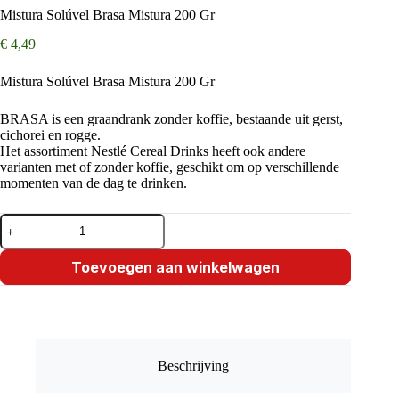
Mistura Solúvel Brasa Mistura 200 Gr
€
4,49
Mistura Solúvel Brasa Mistura 200 Gr
BRASA is een graandrank zonder koffie, bestaande uit gerst,
cichorei en rogge.
Het assortiment Nestlé Cereal Drinks heeft ook andere
varianten met of zonder koffie, geschikt om op verschillende
momenten van de dag te drinken.
Mistura
Solúvel
Brasa
Mistura
Toevoegen aan winkelwagen
200
Gr
aantal
Beschrijving