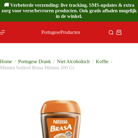
Ga
🚚 Verbeterde verzending: live tracking, SMS-updates & extra
naar
zorg voor verse/bevroren producten. Ook gratis afhalen mogelijk
de
in de winkel.
inhoud
PortugeseProducten
Winkelwa
Home
/
Portugese Drank
/
Niet Alcoholisch
/
Koffie
/
Mistura Solúvel Brasa Mistura 200 Gr