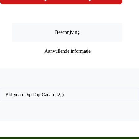
52gr
aantal
Beschrijving
Aanvullende informatie
Bollycao Dip Dip Cacao 52gr