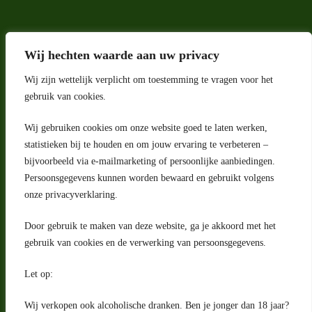
Wij hechten waarde aan uw privacy
Wij zijn wettelijk verplicht om toestemming te vragen voor het
gebruik van cookies.
Wij gebruiken cookies om onze website goed te laten werken,
Adres
statistieken bij te houden en om jouw ervaring te verbeteren –
bijvoorbeeld via e-mailmarketing of persoonlijke aanbiedingen.
Riga 4 E
Persoonsgegevens kunnen worden bewaard en gebruikt volgens
2993 LW Barendrecht
Nederland
onze privacyverklaring.
Contact
Door gebruik te maken van deze website, ga je akkoord met het
klantenservice@portugeseproducten.nl
gebruik van cookies en de verwerking van persoonsgegevens.
Facebook
Informatie
Let op:
Algemene voorwaarden
Privacyverklaring
Wij verkopen ook alcoholische dranken. Ben je jonger dan 18 jaar?
Herroepingsrecht