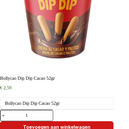
Bollycao Dip Dip Cacao 52gr
€
2,59
Bollycao Dip Dip Cacao 52gr
Bollycao
Dip
Dip
Cacao
Toevoegen aan winkelwagen