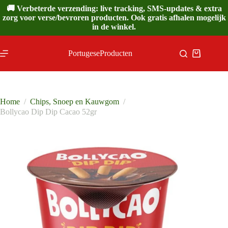
Ga
🚚 Verbeterde verzending: live tracking, SMS-updates & extra
naar
zorg voor verse/bevroren producten. Ook gratis afhalen mogelijk
de
in de winkel.
inhoud
PortugeseProducten
Winkelwa
Home
/
Chips, Snoep en Kauwgom
/
Bollycao Dip Dip Cacao 52gr