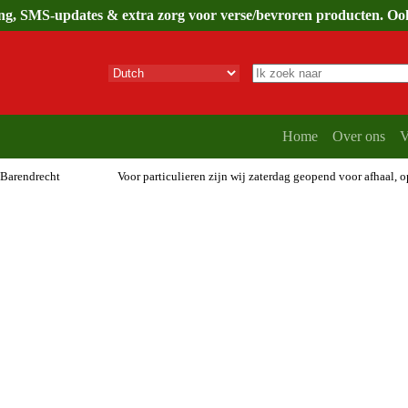
ing, SMS-updates & extra zorg voor verse/bevroren producten. Ook 
Geen
resultaten
Home
Over ons
V
 Barendrecht
Voor particulieren zijn wij zaterdag geopend voor afhaal, 