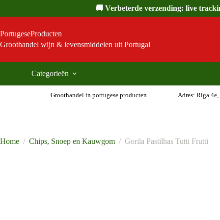
Ga
🚚 Verbeterde verzending: live track
naar
de
inhoud
PortugeseProducten
Groothandel wijn & levensmiddelen uit Portugal
Categorieën
Groothandel in portugese producten
Adres: Riga 4e,
Home
/
Chips, Snoep en Kauwgom
/
Gorila Pastilhas Tutti Frutti