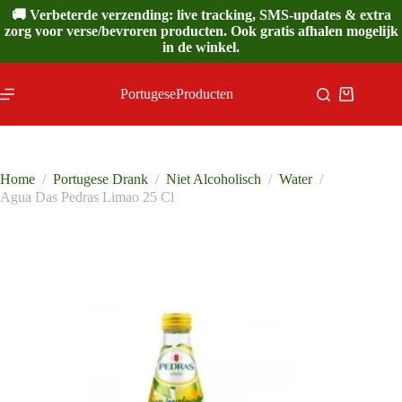
Ga
🚚 Verbeterde verzending: live tracking, SMS-updates & extra
naar
zorg voor verse/bevroren producten. Ook gratis afhalen mogelijk
de
in de winkel.
inhoud
PortugeseProducten
Winkelwa
Home
/
Portugese Drank
/
Niet Alcoholisch
/
Water
/
Agua Das Pedras Limao 25 Cl