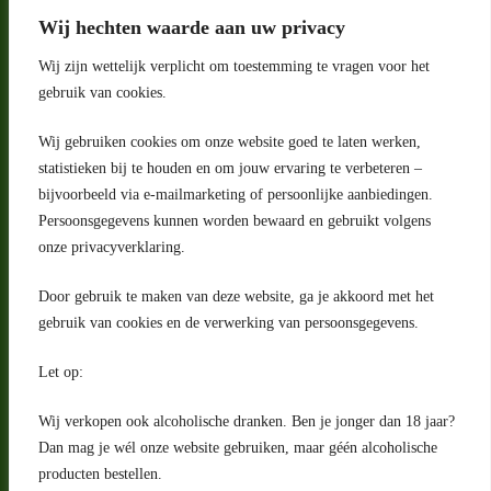
Wij hechten waarde aan uw privacy
Wij zijn wettelijk verplicht om toestemming te vragen voor het
gebruik van cookies.
Wij gebruiken cookies om onze website goed te laten werken,
statistieken bij te houden en om jouw ervaring te verbeteren –
Adres
bijvoorbeeld via e-mailmarketing of persoonlijke aanbiedingen.
Riga 4 E
Persoonsgegevens kunnen worden bewaard en gebruikt volgens
2993 LW Barendrecht
Nederland
onze privacyverklaring.
Contact
Door gebruik te maken van deze website, ga je akkoord met het
klantenservice@portugeseproducten.nl
gebruik van cookies en de verwerking van persoonsgegevens.
Facebook
Informatie
Let op:
Algemene voorwaarden
Privacyverklaring
Wij verkopen ook alcoholische dranken. Ben je jonger dan 18 jaar?
Herroepingsrecht
Dan mag je wél onze website gebruiken, maar géén alcoholische
producten bestellen.
Bij bezorging van alcoholhoudende dranken voert de bezorger