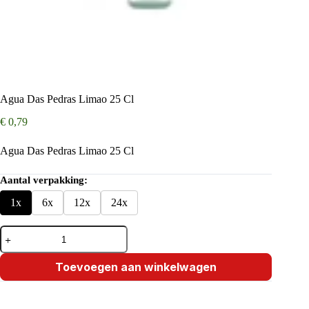
Agua Das Pedras Limao 25 Cl
€
0,79
Agua Das Pedras Limao 25 Cl
Aantal verpakking:
1x
6x
12x
24x
Agua
Das
Pedras
Limao
Toevoegen aan winkelwagen
25
Cl
aantal