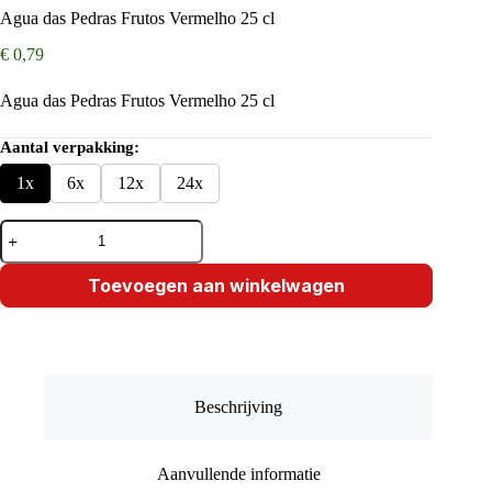
Agua das Pedras Frutos Vermelho 25 cl
€
0,79
Agua das Pedras Frutos Vermelho 25 cl
Aantal verpakking:
1x
6x
12x
24x
Agua
das
Pedras
Frutos
Toevoegen aan winkelwagen
Vermelho
25
cl
aantal
Beschrijving
Aanvullende informatie