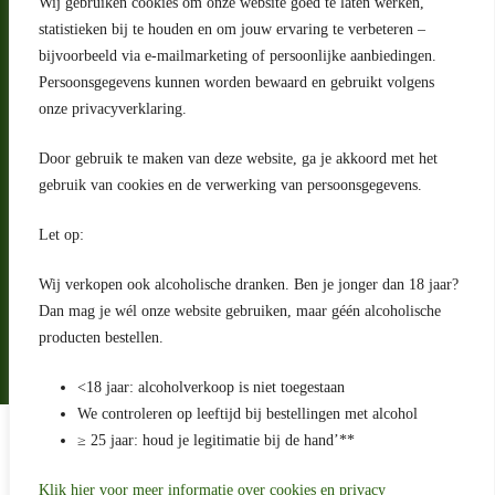
Wij gebruiken cookies om onze website goed te laten werken,
Adres
statistieken bij te houden en om jouw ervaring te verbeteren –
bijvoorbeeld via e-mailmarketing of persoonlijke aanbiedingen.
Riga 4 E
Persoonsgegevens kunnen worden bewaard en gebruikt volgens
2993 LW Barendrecht
Nederland
onze privacyverklaring.
Contact
Door gebruik te maken van deze website, ga je akkoord met het
klantenservice@portugeseproducten.nl
gebruik van cookies en de verwerking van persoonsgegevens.
Facebook
Informatie
Let op:
Algemene voorwaarden
Privacyverklaring
Wij verkopen ook alcoholische dranken. Ben je jonger dan 18 jaar?
Herroepingsrecht
Dan mag je wél onze website gebruiken, maar géén alcoholische
producten bestellen.
Bij bezorging van alcoholhoudende dranken voert de bezorger
een age check uit
<18 jaar: alcoholverkoop is niet toegestaan
We controleren op leeftijd bij bestellingen met alcohol
Algemene voorwaarden
≥ 25 jaar: houd je legitimatie bij de hand’**
Privacyverklaring
Sitemap
Betaling en levering
Klik hier voor meer informatie over cookies en privacy