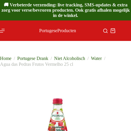
Ga
🚚 Verbeterde verzending: live tracking, SMS-updates & extra
naar
zorg voor verse/bevroren producten. Ook gratis afhalen mogelijk
de
in de winkel.
inhoud
PortugeseProducten
Winkelwa
Home
/
Portugese Drank
/
Niet Alcoholisch
/
Water
/
Agua das Pedras Frutos Vermelho 25 cl