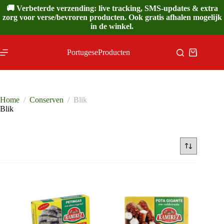
Ga
🚚 Verbeterde verzending: live tracking, SMS-updates & extra
naar
zorg voor verse/bevroren producten. Ook gratis afhalen mogelijk
de
in de winkel.
inhoud
PortugeseProducten
Winkelwa
Home
/
Conserven
/
Blik
Blik