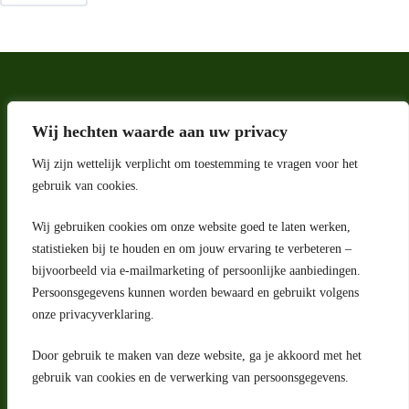
Wij hechten waarde aan uw privacy
Wij zijn wettelijk verplicht om toestemming te vragen voor het
gebruik van cookies.
Wij gebruiken cookies om onze website goed te laten werken,
statistieken bij te houden en om jouw ervaring te verbeteren –
Adres
bijvoorbeeld via e-mailmarketing of persoonlijke aanbiedingen.
Riga 4 E
Persoonsgegevens kunnen worden bewaard en gebruikt volgens
2993 LW Barendrecht
Nederland
onze privacyverklaring.
Contact
Door gebruik te maken van deze website, ga je akkoord met het
klantenservice@portugeseproducten.nl
gebruik van cookies en de verwerking van persoonsgegevens.
Facebook
Informatie