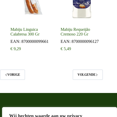
Mabiju Linguica
Mabiju Requeijão
Calabresa 300 Gr
Cremoso 220 Gr
EAN:
8700000099661
EAN:
8700000096127
€
9,29
€
5,49
VORIGE
VOLGENDE
Wij hechten waarde aan uw privacy