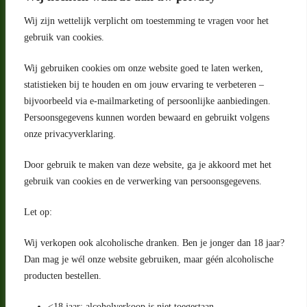
Wij zijn wettelijk verplicht om toestemming te vragen voor het
gebruik van cookies.
Wij gebruiken cookies om onze website goed te laten werken,
statistieken bij te houden en om jouw ervaring te verbeteren –
Adres
bijvoorbeeld via e-mailmarketing of persoonlijke aanbiedingen.
Riga 4 E
Persoonsgegevens kunnen worden bewaard en gebruikt volgens
2993 LW Barendrecht
Nederland
onze privacyverklaring.
Contact
Door gebruik te maken van deze website, ga je akkoord met het
klantenservice@portugeseproducten.nl
gebruik van cookies en de verwerking van persoonsgegevens.
Facebook
Informatie
Let op:
Algemene voorwaarden
Privacyverklaring
Wij verkopen ook alcoholische dranken. Ben je jonger dan 18 jaar?
Herroepingsrecht
Dan mag je wél onze website gebruiken, maar géén alcoholische
producten bestellen.
Bij bezorging van alcoholhoudende dranken voert de bezorger
een age check uit
<18 jaar: alcoholverkoop is niet toegestaan