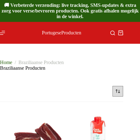
Ga
🚚 Verbeterde verzending: live tracking, SMS-updates & extra
naar
zorg voor verse/bevroren producten. Ook gratis afhalen mogelijk
de
in de winkel.
inhoud
PortugeseProducten
Winkelwa
Home
/
Braziliaanse Producten
Braziliaanse Producten