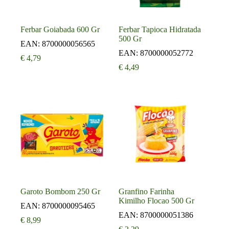
Ferbar Goiabada 600 Gr
Ferbar Tapioca Hidratada
500 Gr
EAN:
8700000056565
EAN:
8700000052772
€
4,79
€
4,49
Garoto Bombom 250 Gr
Granfino Farinha
Kimilho Flocao 500 Gr
EAN:
8700000095465
EAN:
8700000051386
€
8,99