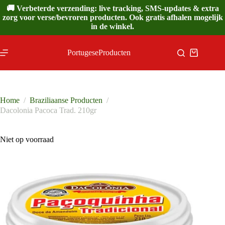
Ga
🚚 Verbeterde verzending: live tracking, SMS-updates & extra
naar
zorg voor verse/bevroren producten. Ook gratis afhalen mogelijk
de
in de winkel.
inhoud
PortugeseProducten
Winkelwa
Home
/
Braziliaanse Producten
/
Dacolonia Pacoca Trad. 210gr
Niet op voorraad