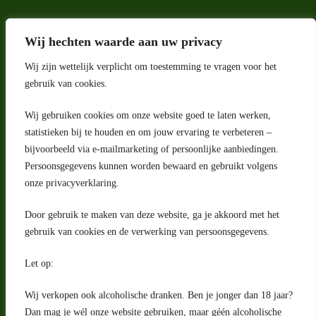
Wij hechten waarde aan uw privacy
Wij zijn wettelijk verplicht om toestemming te vragen voor het
gebruik van cookies.
Wij gebruiken cookies om onze website goed te laten werken,
Adres
statistieken bij te houden en om jouw ervaring te verbeteren –
bijvoorbeeld via e-mailmarketing of persoonlijke aanbiedingen.
Riga 4 E
Persoonsgegevens kunnen worden bewaard en gebruikt volgens
2993 LW Barendrecht
Nederland
onze privacyverklaring.
Contact
Door gebruik te maken van deze website, ga je akkoord met het
klantenservice@portugeseproducten.nl
gebruik van cookies en de verwerking van persoonsgegevens.
Facebook
Informatie
Let op:
Algemene voorwaarden
Privacyverklaring
Wij verkopen ook alcoholische dranken. Ben je jonger dan 18 jaar?
Herroepingsrecht
Dan mag je wél onze website gebruiken, maar géén alcoholische