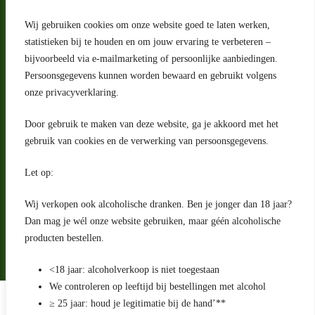
Wij gebruiken cookies om onze website goed te laten werken,
statistieken bij te houden en om jouw ervaring te verbeteren –
Adres
bijvoorbeeld via e-mailmarketing of persoonlijke aanbiedingen.
Riga 4 E
Persoonsgegevens kunnen worden bewaard en gebruikt volgens
2993 LW Barendrecht
Nederland
onze privacyverklaring.
Contact
Door gebruik te maken van deze website, ga je akkoord met het
klantenservice@portugeseproducten.nl
gebruik van cookies en de verwerking van persoonsgegevens.
Facebook
Informatie
Let op:
Algemene voorwaarden
Privacyverklaring
Wij verkopen ook alcoholische dranken. Ben je jonger dan 18 jaar?
Herroepingsrecht
Dan mag je wél onze website gebruiken, maar géén alcoholische
producten bestellen.
Bij bezorging van alcoholhoudende dranken voert de bezorger
een age check uit
<18 jaar: alcoholverkoop is niet toegestaan
We controleren op leeftijd bij bestellingen met alcohol
Algemene voorwaarden
≥ 25 jaar: houd je legitimatie bij de hand’**
Privacyverklaring