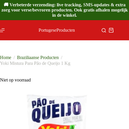
Ga
🚚 Verbeterde verzending: live tracking, SMS-updates & extra
naar
zorg voor verse/bevroren producten. Ook gratis afhalen mogelijk
de
in de winkel.
inhoud
PortugeseProducten
Winkelwa
Home
/
Braziliaanse Producten
/
Yoki Mistura Para Pão de Queijo 1 Kg
Niet op voorraad