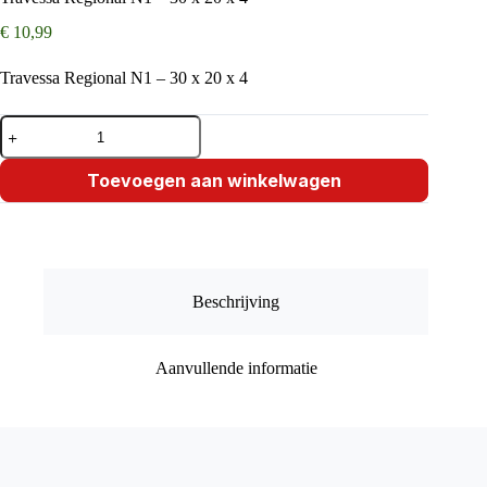
€
10,99
Travessa Regional N1 – 30 x 20 x 4
Travessa
Regional
N1
–
Toevoegen aan winkelwagen
30
x
20
x
4
aantal
Beschrijving
Aanvullende informatie