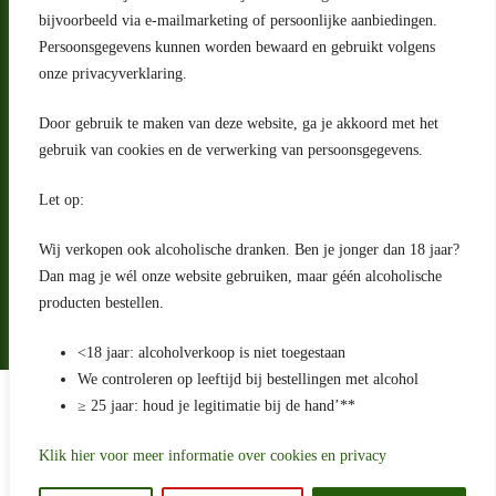
bijvoorbeeld via e-mailmarketing of persoonlijke aanbiedingen.
Riga 4 E
Persoonsgegevens kunnen worden bewaard en gebruikt volgens
2993 LW Barendrecht
Nederland
onze privacyverklaring.
Contact
Door gebruik te maken van deze website, ga je akkoord met het
klantenservice@portugeseproducten.nl
gebruik van cookies en de verwerking van persoonsgegevens.
Facebook
Informatie
Let op:
Algemene voorwaarden
Privacyverklaring
Wij verkopen ook alcoholische dranken. Ben je jonger dan 18 jaar?
Herroepingsrecht
Dan mag je wél onze website gebruiken, maar géén alcoholische
producten bestellen.
Bij bezorging van alcoholhoudende dranken voert de bezorger
een age check uit
<18 jaar: alcoholverkoop is niet toegestaan
We controleren op leeftijd bij bestellingen met alcohol
Algemene voorwaarden
≥ 25 jaar: houd je legitimatie bij de hand’**
Privacyverklaring
Sitemap
Betaling en levering
Klik hier voor meer informatie over cookies en privacy
Ontwikkeld door
Best4u Media