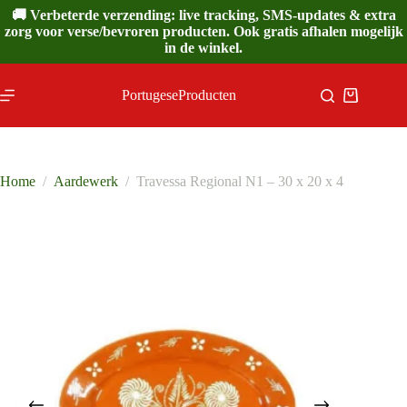
Ga
🚚 Verbeterde verzending: live tracking, SMS-updates & extra
naar
zorg voor verse/bevroren producten. Ook gratis afhalen mogelijk
de
in de winkel.
inhoud
PortugeseProducten
Winkelwa
Home
/
Aardewerk
/
Travessa Regional N1 – 30 x 20 x 4