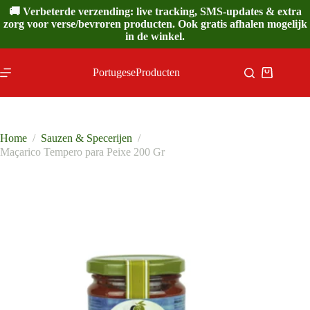
Ga
🚚 Verbeterde verzending: live tracking, SMS-updates & extra
naar
zorg voor verse/bevroren producten. Ook gratis afhalen mogelijk
de
in de winkel.
inhoud
PortugeseProducten
Winkelwa
Home
/
Sauzen & Specerijen
/
Maçarico Tempero para Peixe 200 Gr