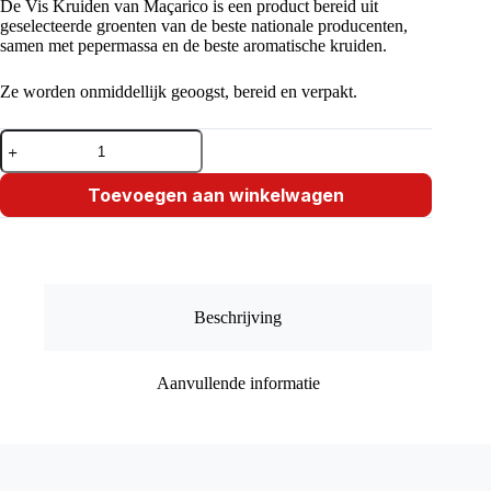
De Vis Kruiden van Maçarico is een product bereid uit
geselecteerde groenten van de beste nationale producenten,
samen met pepermassa en de beste aromatische kruiden.
Ze worden onmiddellijk geoogst, bereid en verpakt.
Maçarico
Tempero
para
Peixe
Toevoegen aan winkelwagen
200
Gr
aantal
Beschrijving
Aanvullende informatie