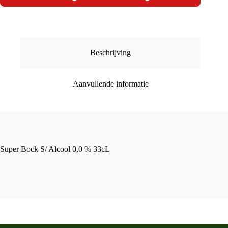
0,0
%
33cL
aantal
Beschrijving
Aanvullende informatie
Super Bock S/ Alcool 0,0 % 33cL