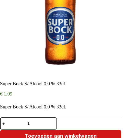
Super Bock S/ Alcool 0,0 % 33cL
€
1,09
Super Bock S/ Alcool 0,0 % 33cL
Super
Bock
S/
Alcool
Toevoegen aan winkelwagen