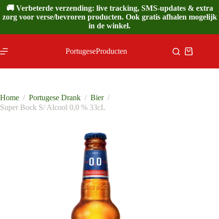
Ga
🚚 Verbeterde verzending: live tracking, SMS-updates & extra
naar
zorg voor verse/bevroren producten. Ook gratis afhalen mogelijk
de
in de winkel.
inhoud
PortugeseProducten
Winkelwa
Home
/
Portugese Drank
/
Bier
/
Super Bock S/ Alcool 0,0 % 33cL