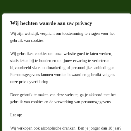
Wij hechten waarde aan uw privacy
Wij zijn wettelijk verplicht om toestemming te vragen voor het
gebruik van cookies.
Wij gebruiken cookies om onze website goed te laten werken,
Adres
statistieken bij te houden en om jouw ervaring te verbeteren –
bijvoorbeeld via e-mailmarketing of persoonlijke aanbiedingen.
Riga 4 E
Persoonsgegevens kunnen worden bewaard en gebruikt volgens
2993 LW Barendrecht
Nederland
onze privacyverklaring.
Contact
Door gebruik te maken van deze website, ga je akkoord met het
klantenservice@portugeseproducten.nl
gebruik van cookies en de verwerking van persoonsgegevens.
Facebook
Informatie
Let op:
Algemene voorwaarden
Privacyverklaring
Wij verkopen ook alcoholische dranken. Ben je jonger dan 18 jaar?
Herroepingsrecht