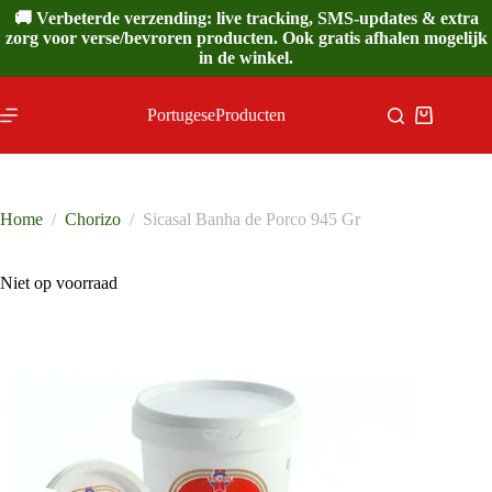
Ga
🚚 Verbeterde verzending: live tracking, SMS-updates & extra
naar
zorg voor verse/bevroren producten. Ook gratis afhalen mogelijk
de
in de winkel.
inhoud
PortugeseProducten
Winkelwa
Home
/
Chorizo
/
Sicasal Banha de Porco 945 Gr
Niet op voorraad