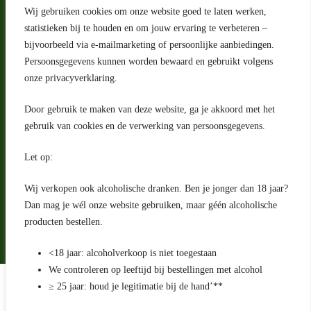
Wij gebruiken cookies om onze website goed te laten werken,
statistieken bij te houden en om jouw ervaring te verbeteren –
Adres
bijvoorbeeld via e-mailmarketing of persoonlijke aanbiedingen.
Riga 4 E
Persoonsgegevens kunnen worden bewaard en gebruikt volgens
2993 LW Barendrecht
Nederland
onze privacyverklaring.
Contact
Door gebruik te maken van deze website, ga je akkoord met het
klantenservice@portugeseproducten.nl
gebruik van cookies en de verwerking van persoonsgegevens.
Facebook
Informatie
Let op:
Algemene voorwaarden
Privacyverklaring
Wij verkopen ook alcoholische dranken. Ben je jonger dan 18 jaar?
Herroepingsrecht
Dan mag je wél onze website gebruiken, maar géén alcoholische
producten bestellen.
Bij bezorging van alcoholhoudende dranken voert de bezorger
een age check uit
<18 jaar: alcoholverkoop is niet toegestaan
We controleren op leeftijd bij bestellingen met alcohol
Algemene voorwaarden
≥ 25 jaar: houd je legitimatie bij de hand’**
Privacyverklaring
Sitemap