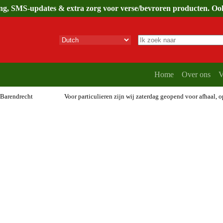
ing, SMS-updates & extra zorg voor verse/bevroren producten. Ook 
Geen
resultaten
Home
Over ons
V
 Barendrecht
Voor particulieren zijn wij zaterdag geopend voor afhaal, 