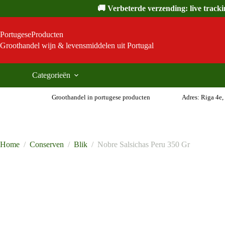
Ga
🚚 Verbeterde verzending: live track
naar
de
inhoud
PortugeseProducten
Groothandel wijn & levensmiddelen uit Portugal
Categorieën
Groothandel in portugese producten
Adres: Riga 4e,
Home
/
Conserven
/
Blik
/
Nobre Salsichas Peru 350 Gr