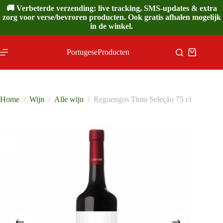
Ga
🚚 Verbeterde verzending: live tracking, SMS-updates & extra
naar
zorg voor verse/bevroren producten. Ook gratis afhalen mogelijk
de
in de winkel.
inhoud
PortugeseProducten
Winkelwa
Home
/
Wijn
/
Alle wijn
/
Reguengos Tinto Seleção 75 cl