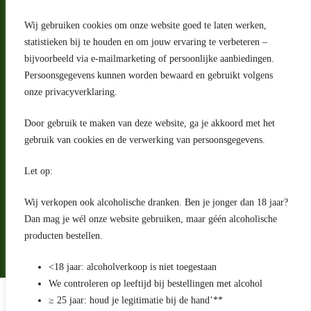
Wij gebruiken cookies om onze website goed te laten werken,
statistieken bij te houden en om jouw ervaring te verbeteren –
Adres
bijvoorbeeld via e-mailmarketing of persoonlijke aanbiedingen.
Riga 4 E
Persoonsgegevens kunnen worden bewaard en gebruikt volgens
2993 LW Barendrecht
Nederland
onze privacyverklaring.
Contact
Door gebruik te maken van deze website, ga je akkoord met het
klantenservice@portugeseproducten.nl
gebruik van cookies en de verwerking van persoonsgegevens.
Facebook
Informatie
Let op:
Algemene voorwaarden
Privacyverklaring
Wij verkopen ook alcoholische dranken. Ben je jonger dan 18 jaar?
Herroepingsrecht
Dan mag je wél onze website gebruiken, maar géén alcoholische
producten bestellen.
Bij bezorging van alcoholhoudende dranken voert de bezorger
een age check uit
<18 jaar: alcoholverkoop is niet toegestaan
We controleren op leeftijd bij bestellingen met alcohol
Algemene voorwaarden
≥ 25 jaar: houd je legitimatie bij de hand’**
Privacyverklaring