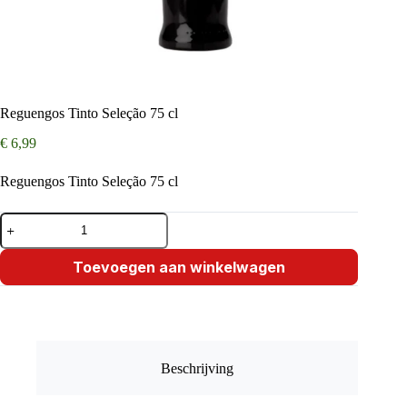
Reguengos Tinto Seleção 75 cl
€
6,99
Reguengos Tinto Seleção 75 cl
Reguengos
Tinto
Seleção
75
Toevoegen aan winkelwagen
cl
aantal
Beschrijving