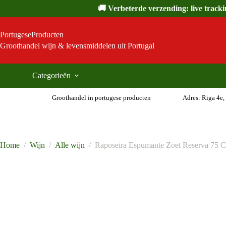
Ga
🚚 Verbeterde verzending: live track
naar
de
inhoud
PortugeseProducten
Groothandel wijn & levensmiddelen uit Portugal
Categorieën
Groothandel in portugese producten
Adres: Riga 4e,
Home
/
Wijn
/
Alle wijn
/
Raposeira Espumante Zoet Reserva 75 C