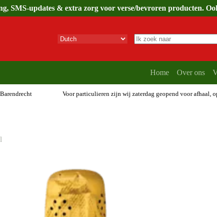
ing, SMS-updates & extra zorg voor verse/bevroren producten. Ook 
Geen
resultaten
Home
Over ons
V
 Barendrecht
Voor particulieren zijn wij zaterdag geopend voor afhaal, 
l