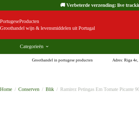
Ga
🚚 Verbeterde verzending: live track
naar
de
inhoud
PortugeseProducten
Groothandel wijn & levensmiddelen uit Portugal
Categorieën
Groothandel in portugese producten
Adres: Riga 4e,
Home
/
Conserven
/
Blik
/
Ramirez Petingas Em Tomate Picante 9