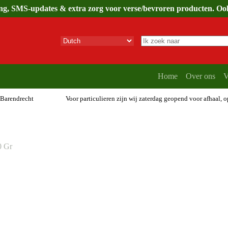
ing, SMS-updates & extra zorg voor verse/bevroren producten. Ook 
Geen
resultaten
Home
Over ons
V
 Barendrecht
Voor particulieren zijn wij zaterdag geopend voor afhaal, 
0 Gr