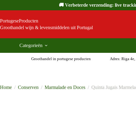
Ga
🚚 Verbeterde verzending: live track
naar
de
inhoud
PortugeseProducten
Groothandel wijn & levensmiddelen uit Portugal
Categorieën
Groothandel in portugese producten
Adres: Riga 4e,
Home
/
Conserven
/
Marmalade en Doces
/
Quinta Jugais Marmela