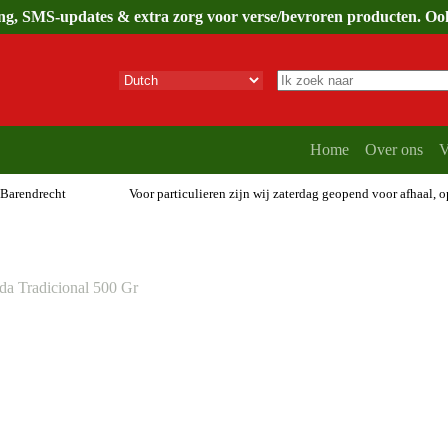
ing, SMS-updates & extra zorg voor verse/bevroren producten. Ook 
Geen
resultaten
Home
Over ons
V
 Barendrecht
Voor particulieren zijn wij zaterdag geopend voor afhaal, 
da Tradicional 500 Gr