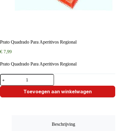
Prato Quadrado Para Aperitivos Regional
€
7,99
Prato Quadrado Para Aperitivos Regional
Prato
Quadrado
Para
Aperitivos
Toevoegen aan winkelwagen
Regional
aantal
Beschrijving