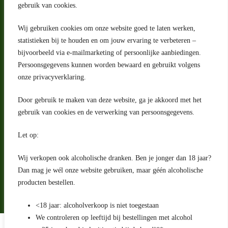
gebruik van cookies.
Wij gebruiken cookies om onze website goed te laten werken,
statistieken bij te houden en om jouw ervaring te verbeteren –
Adres
bijvoorbeeld via e-mailmarketing of persoonlijke aanbiedingen.
Riga 4 E
Persoonsgegevens kunnen worden bewaard en gebruikt volgens
2993 LW Barendrecht
Nederland
onze privacyverklaring.
Contact
Door gebruik te maken van deze website, ga je akkoord met het
klantenservice@portugeseproducten.nl
gebruik van cookies en de verwerking van persoonsgegevens.
Facebook
Informatie
Let op:
Algemene voorwaarden
Privacyverklaring
Wij verkopen ook alcoholische dranken. Ben je jonger dan 18 jaar?
Herroepingsrecht
Dan mag je wél onze website gebruiken, maar géén alcoholische
producten bestellen.
Bij bezorging van alcoholhoudende dranken voert de bezorger
een age check uit
<18 jaar: alcoholverkoop is niet toegestaan
We controleren op leeftijd bij bestellingen met alcohol