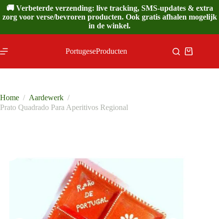
Ga
🚚 Verbeterde verzending: live tracking, SMS-updates & extra
naar
zorg voor verse/bevroren producten. Ook gratis afhalen mogelijk
de
in de winkel.
inhoud
PortugeseProducten
Winkelwa
Home
/
Aardewerk
/
Prato Quadrado Para Aperitivos Regional