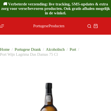
Ga
🚚 Verbeterde verzending: live tracking, SMS-updates & extra
naar
zorg voor verse/bevroren producten. Ook gratis afhalen mogelijk
de
in de winkel.
inhoud
PortugeseProducten
Winkelwa
Home
/
Portugese Drank
/
Alcoholisch
/
Port
/
Port Wijn Lagrima Das Damas 75 Cl