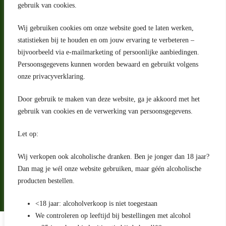
gebruik van cookies.
Wij gebruiken cookies om onze website goed te laten werken,
statistieken bij te houden en om jouw ervaring te verbeteren –
Adres
bijvoorbeeld via e-mailmarketing of persoonlijke aanbiedingen.
Riga 4 E
Persoonsgegevens kunnen worden bewaard en gebruikt volgens
2993 LW Barendrecht
Nederland
onze privacyverklaring.
Contact
Door gebruik te maken van deze website, ga je akkoord met het
klantenservice@portugeseproducten.nl
gebruik van cookies en de verwerking van persoonsgegevens.
Facebook
Informatie
Let op:
Algemene voorwaarden
Privacyverklaring
Wij verkopen ook alcoholische dranken. Ben je jonger dan 18 jaar?
Herroepingsrecht
Dan mag je wél onze website gebruiken, maar géén alcoholische
producten bestellen.
Bij bezorging van alcoholhoudende dranken voert de bezorger
een age check uit
<18 jaar: alcoholverkoop is niet toegestaan
We controleren op leeftijd bij bestellingen met alcohol