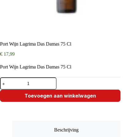
Port Wijn Lagrima Das Damas 75 Cl
€
17,99
Port Wijn Lagrima Das Damas 75 Cl
Port
Wijn
Lagrima
Das
Toevoegen aan winkelwagen
Damas
75
Cl
aantal
Beschrijving