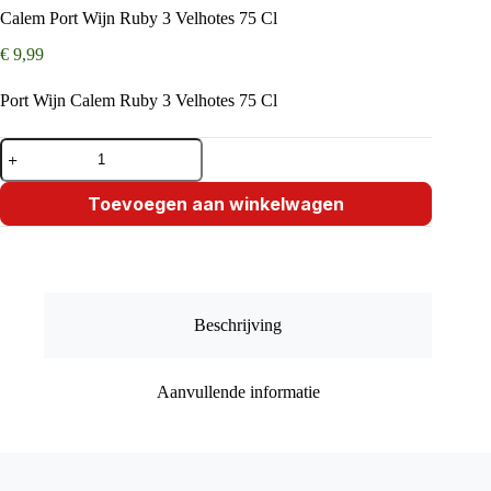
Calem Port Wijn Ruby 3 Velhotes 75 Cl
€
9,99
Port Wijn Calem Ruby 3 Velhotes 75 Cl
Calem
Port
Wijn
Ruby
Toevoegen aan winkelwagen
3
Velhotes
75
Cl
aantal
Beschrijving
Aanvullende informatie