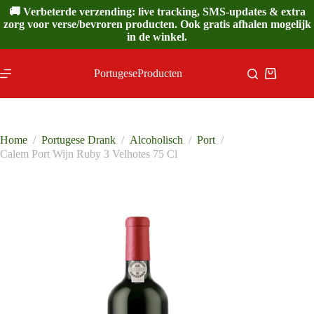
Ga
🚚 Verbeterde verzending: live tracking, SMS-updates & extra
naar
zorg voor verse/bevroren producten. Ook gratis afhalen mogelijk
de
in de winkel.
inhoud
PortugeseProducten
Winkelwa
Home
/
Portugese Drank
/
Alcoholisch
/
Port
/
Calem Port Wijn Ruby 3 Velhotes 75 Cl