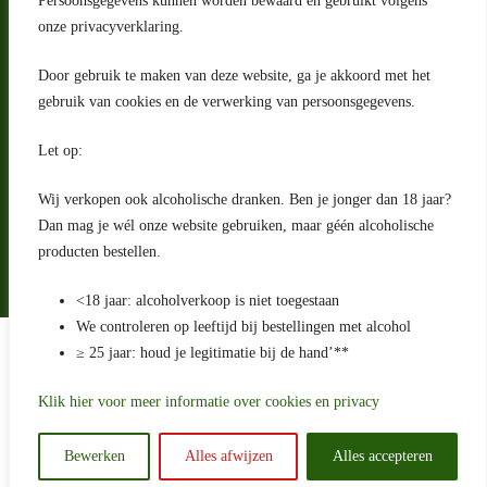
Persoonsgegevens kunnen worden bewaard en gebruikt volgens
2993 LW Barendrecht
Nederland
onze privacyverklaring.
Contact
Door gebruik te maken van deze website, ga je akkoord met het
klantenservice@portugeseproducten.nl
gebruik van cookies en de verwerking van persoonsgegevens.
Facebook
Informatie
Let op:
Algemene voorwaarden
Privacyverklaring
Wij verkopen ook alcoholische dranken. Ben je jonger dan 18 jaar?
Herroepingsrecht
Dan mag je wél onze website gebruiken, maar géén alcoholische
producten bestellen.
Bij bezorging van alcoholhoudende dranken voert de bezorger
een age check uit
<18 jaar: alcoholverkoop is niet toegestaan
We controleren op leeftijd bij bestellingen met alcohol
Algemene voorwaarden
≥ 25 jaar: houd je legitimatie bij de hand’**
Privacyverklaring
Sitemap
Betaling en levering
Klik hier voor meer informatie over cookies en privacy
Ontwikkeld door
Best4u Media
Bewerken
Alles afwijzen
Alles accepteren